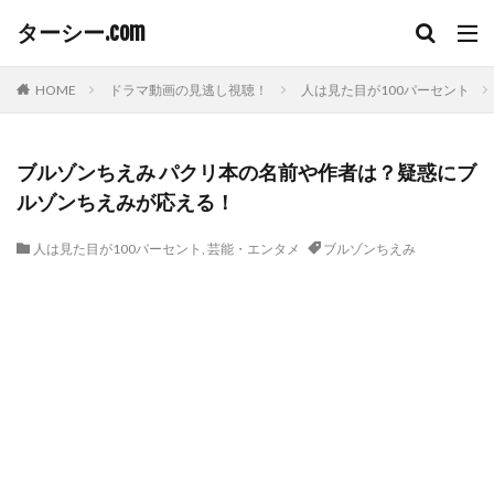
ターシー.com
HOME
ドラマ動画の見逃し視聴！
人は見た目が100パーセント
ブルゾンちえみ パクリ本の名前や作者は？疑惑にブ
ルゾンちえみが応える！
人は見た目が100パーセント
,
芸能・エンタメ
ブルゾンちえみ