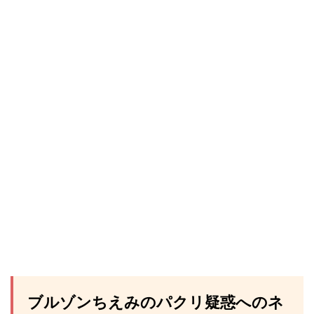
ブルゾンちえみのパクリ疑惑へのネ