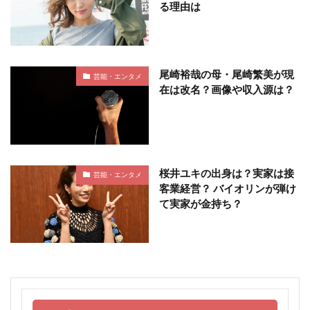
る理由は
尾崎裕哉の母・尾崎繁美が現
芸能・エンタメ
在は改名？画像や収入源は？
桜井ユキの出身は？実家は接
芸能・エンタメ
客業経営？ バイオリンが弾け
て実家が金持ち？