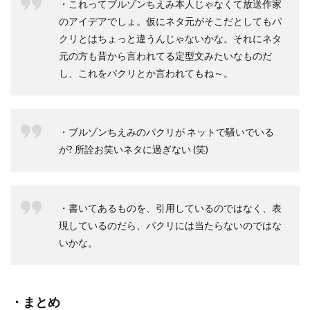
・これってブルゾンちえみ本人じゃなくて放送作家
のアイデアでしょ。仮にネタ元がそこだとしてもパ
クリとはちょっと違うんじゃないかな。それにネタ
元の方も昔から言われてる定型文みたいなものだ
し、これをパクリとか言われてもね～。
・ブルゾンちえみのパクリが ネットで騒いでいる
が? 所詮お笑いネタに過ぎない (笑)
・書いてあるものを、引用しているのではなく、表
現しているのだら、パクリには当たらないのではな
いかな。
・まとめ