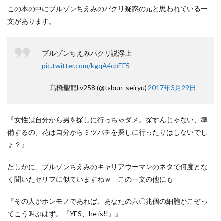
この本の中にブルゾンちえみのパクリ疑惑の元と思われている一
文があります。
ブルゾンちえみパクリ説浮上
pic.twitter.com/kgqA4cpEF5
— 髙橋聖龍Lv258 (@tabun_seiryu)
2017年3月29日
『女性は自分から男を探しに行っちゃダメ。探すんじゃない、準
備するの。花は自分からミツバチを探しに行ったりはしないでし
ょ？』
たしかに、ブルゾンちえみのキャリアウーマンのネタで何度とな
く聞いたセリフに似ていますねｗ この一文の他にも
『その人がホンモノであれば、あなたの六〇兆個の細胞がこぞっ
てこう叫ぶはず。『YES、he is!!』』