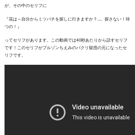
が、その中のセリフに
『花は～自分からミツバチを探しに行きますか？…。探さない！待
つの！』
ってセリフがあります。この動画では
40秒あたり
から話すセリフ
です！このセリフがブルゾンちえみのパクリ疑惑の元になったセ
リフです。