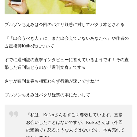
ブルゾンちえみは今回のパクリ疑惑に対してパクリ本とされる
『「出会うべき人」に、まだ出会えていないあなたへ』
や作者の
占星術師Keiko氏
について
すでに週刊誌の直撃インタビューに答えているようです！その直
撃した週刊誌とうのが『週刊文春』ですｗ
さすが週刊文春ｗ相変わらず行動が速いですね^^
ブルゾンちえみはパクリ疑惑の本にたいして
『私は、Keikoさんをすごく尊敬しています。直接
お会いしたことはないですが、Keikoさんは（今回
の騒動で）怒るような人ではないです。本も売れて