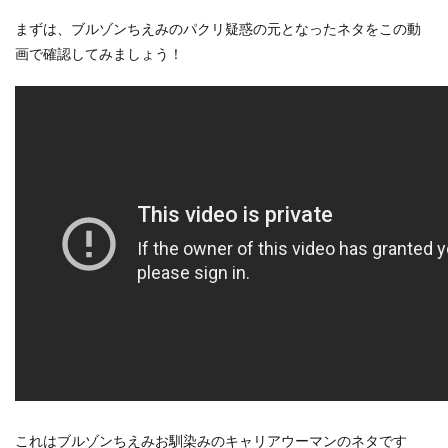
まずは、ブルゾンちえみのパクリ疑惑の元となったネタをこの動
画で確認してみましょう！
これはブルゾンちえみお馴染みのキャリアウーマンのネタです