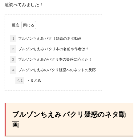
速調べてみました！
目次
1
ブルゾンちえみ パクリ疑惑のネタ動画
2
ブルゾンちえみ パクリ本の名前や作者は？
3
ブルゾンちえみがパクリ本の疑惑に応えた！
4
ブルゾンちえみのパクリ疑惑へのネットの反応
4.1
・まとめ
ブルゾンちえみ パクリ疑惑のネタ動
画