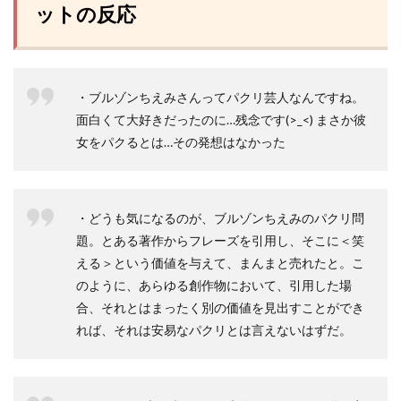
ットの反応
・ブルゾンちえみさんってパクリ芸人なんですね。
面白くて大好きだったのに…残念です(>_<) まさか彼
女をパクるとは…その発想はなかった
・どうも気になるのが、ブルゾンちえみのパクリ問
題。とある著作からフレーズを引用し、そこに＜笑
える＞という価値を与えて、まんまと売れたと。こ
のように、あらゆる創作物において、引用した場
合、それとはまったく別の価値を見出すことができ
れば、それは安易なパクリとは言えないはずだ。