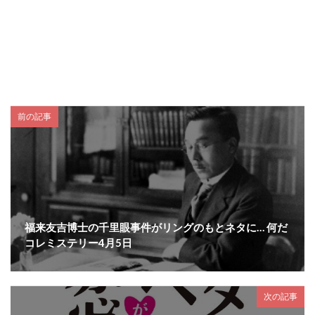
前の記事
福来友吉博士の千里眼事件がリングのもとネタに… 何だ
コレミステリー4月5日
次の記事