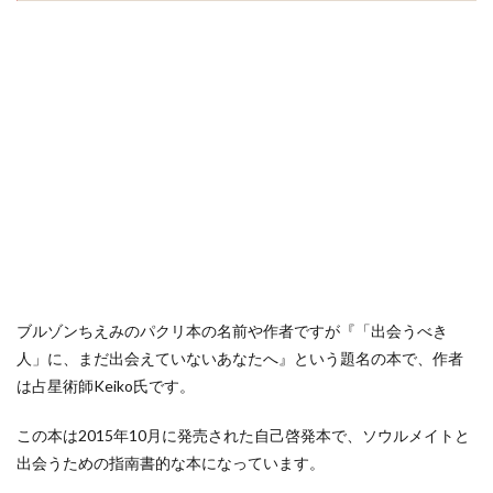
ブルゾンちえみのパクリ本の名前や作者ですが
『「出会うべき
人」に、まだ出会えていないあなたへ』
という題名の本で、作者
は
占星術師Keiko
氏です。
この本は2015年10月に発売された自己啓発本で、ソウルメイトと
出会うための指南書的な本になっています。