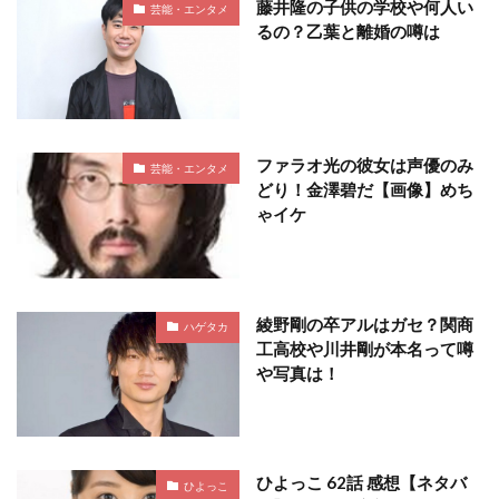
藤井隆の子供の学校や何人い
芸能・エンタメ
るの？乙葉と離婚の噂は
ファラオ光の彼女は声優のみ
芸能・エンタメ
どり！金澤碧だ【画像】めち
ゃイケ
綾野剛の卒アルはガセ？関商
ハゲタカ
工高校や川井剛が本名って噂
や写真は！
ひよっこ 62話 感想【ネタバ
ひよっこ