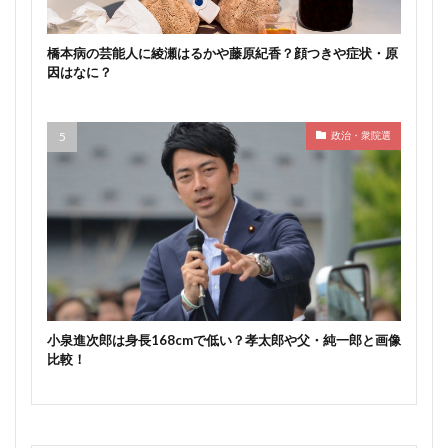
橋本病の芸能人に綾瀬はるかや藤原紀香？顔つきや症状・原
因はなに？
政治・衆院選
小泉進次郎は身長168cmで低い？孝太郎や父・純一郎と画像
比較！