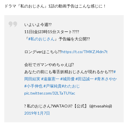
ドラマ『私のおじさん』1話の動画予告はこんな感じに！
いよいよ今週??
11日(金)23時15分スタート????
『
#私のおじさん
』予告編を大公開??
ロングverはこちら??
https://t.co/TMKZJ4dn7t
会社でガマンやめちゃえば?
あなたの前にも毒舌妖精おじさんが現れるかも???
#
岡田結実
#遠藤憲一
#城田優
#田辺誠一
#青木さやか
#小手伸也
#戸塚純貴
#わたおじ
pic.twitter.com/32LTaTUYac
? 私のおじさん?WATAOJI?【公式】 (@tvasahioji)
2019年1月7日