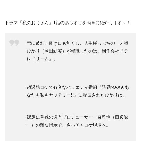
ドラマ『私のおじさん』1話のあらすじを簡単に紹介します～！
恋に破れ、働き口も無くし、人生崖っぷちの一ノ瀬
ひかり（岡田結実）が就職したのは、制作会社『テ
レドリーム』。
超過酷ロケで有名なバラエティ番組『限界MAX★あ
なたも私もヤッテミー!!』に配属されたひかりは、
裸足に革靴の適当プロデューサー・泉雅也（田辺誠
一）の雑な指示で、さっそくロケ現場へ。