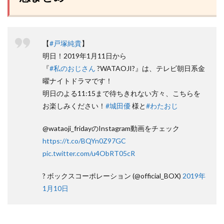
【
#戸塚純貴
】
明日！2019年1月11日から
『
#私のおじさん
?WATAOJI?』は、テレビ朝日系金
曜ナイトドラマです！
明日のよる11:15まで待ちきれない方々、こちらを
お楽しみください！
#城田優
様と
#わたおじ
@wataoji_fridayのInstagram動画をチェック
https://t.co/BQYn0Z97GC
pic.twitter.com/u4ObRT05cR
? ボックスコーポレーション (@official_BOX)
2019年
1月10日