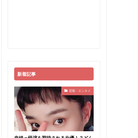
新着記事
芸能・エンタメ
奈緒＝怪演を期待される女優！？どん