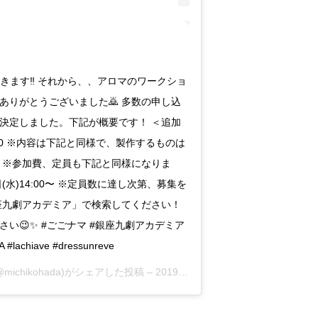
きます‼️ それから、、アロマのワークショ
ありがとうございました🙇 多数の申し込
決定しました。下記が概要です！ ＜追加
5:00 ※内容は下記と同様で、製作するものは
 ※参加費、定員も下記と同様になりま
日(水)14:00〜 ※定員数に達し次第、募集を
座九劇アカデミア」で検索してください！
い😉✨ #ごごナマ #銀座九劇アカデミア
#lachiave #dressunreve
michikohada)がシェアした投稿 –
2019年 1月月15日午後7時57分PST