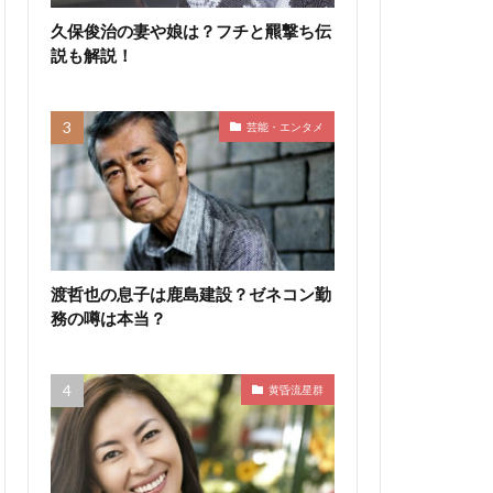
久保俊治の妻や娘は？フチと羆撃ち伝
説も解説！
芸能・エンタメ
渡哲也の息子は鹿島建設？ゼネコン勤
務の噂は本当？
黄昏流星群