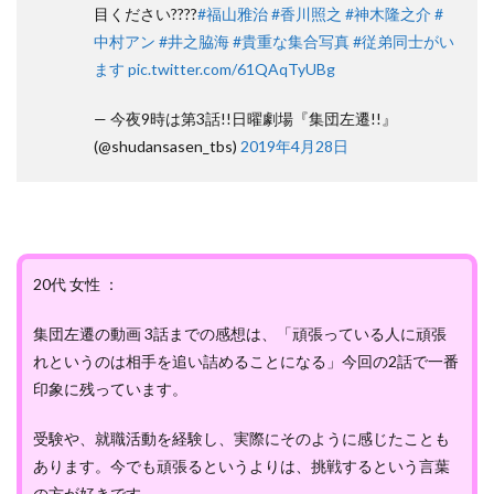
目ください????
#福山雅治
#香川照之
#神木隆之介
#
中村アン
#井之脇海
#貴重な集合写真
#従弟同士がい
ます
pic.twitter.com/61QAqTyUBg
— 今夜9時は第3話!!日曜劇場『集団左遷!!』
(@shudansasen_tbs)
2019年4月28日
20代 女性 ：
集団左遷の動画 3話までの感想は、「頑張っている人に頑張
れというのは相手を追い詰めることになる」今回の2話で一番
印象に残っています。
受験や、就職活動を経験し、実際にそのように感じたことも
あります。今でも頑張るというよりは、挑戦するという言葉
の方が好きです。