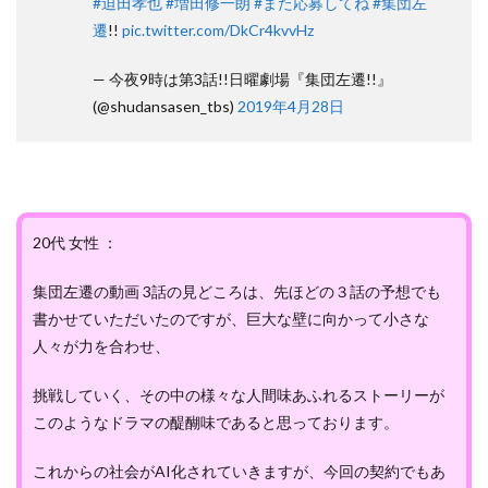
#迫田孝也
#増田修一朗
#また応募してね
#集団左
遷
!!
pic.twitter.com/DkCr4kvvHz
— 今夜9時は第3話!!日曜劇場『集団左遷!!』
(@shudansasen_tbs)
2019年4月28日
20代 女性 ：
集団左遷の動画 3話の見どころは、先ほどの３話の予想でも
書かせていただいたのですが、巨大な壁に向かって小さな
人々が力を合わせ、
挑戦していく、その中の様々な人間味あふれるストーリーが
このようなドラマの醍醐味であると思っております。
これからの社会がAI化されていきますが、今回の契約でもあ