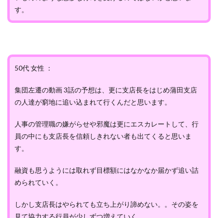
す。
50代 女性 ：
集団左遷の動画 3話の予想は、更に支店長をはじめ蒲田支店
の人達が窮地に追い込まれて行くんだと思います。
人事の管理職の嫌がらせや邪魔は更にエスカレートして、行
員の中にも支店長を信頼しきれない者も出てくると思いま
す。
融資も思うようには取れず目標額にはなかなか届かず追い詰
められていく。
しかし支店長はやられても立ち上がり諦めない。。その姿を
見て協力する行員が少しずつ増えていく。