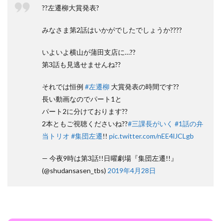
??左遷柳大賞発表?
みなさま第2話はいかがでしたでしょうか????
いよいよ横山が蒲田支店に…??
第3話も見逃せませんね??
それでは恒例
#左遷柳
大賞発表の時間です??
長い動画なのでパート1と
パート2に分けております??
2本ともご視聴くださいね??
#三課長がいく
#1話の弁
当トリオ
#集団左遷
!!
pic.twitter.com/nEE4lJCLgb
— 今夜9時は第3話!!日曜劇場『集団左遷!!』
(@shudansasen_tbs)
2019年4月28日