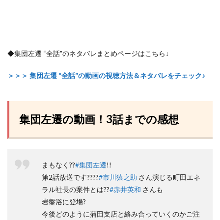
◆集団左遷 “全話”のネタバレまとめページはこちら↓
＞＞＞ 集団左遷 “全話”の動画の視聴方法＆ネタバレをチェック♪
集団左遷の動画！3話までの感想
まもなく??
#集団左遷
!!
第2話放送です????
#市川猿之助
さん演じる町田エネ
ラル社長の案件とは??
#赤井英和
さんも
岩盤浴に登場?
今後どのように蒲田支店と絡み合っていくのかご注