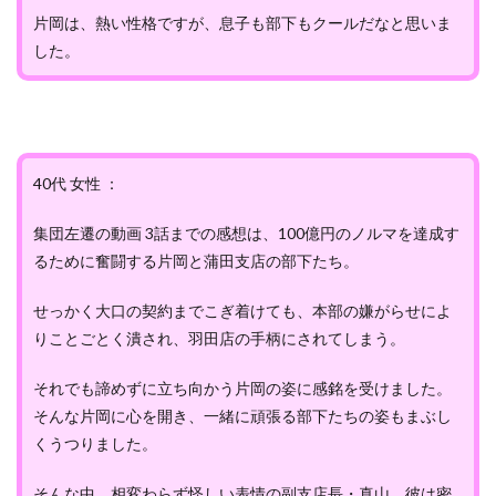
片岡は、熱い性格ですが、息子も部下もクールだなと思いま
した。
40代 女性 ：
集団左遷の動画 3話までの感想は、100億円のノルマを達成す
るために奮闘する片岡と蒲田支店の部下たち。
せっかく大口の契約までこぎ着けても、本部の嫌がらせによ
りことごとく潰され、羽田店の手柄にされてしまう。
それでも諦めずに立ち向かう片岡の姿に感銘を受けました。
そんな片岡に心を開き、一緒に頑張る部下たちの姿もまぶし
くうつりました。
そんな中、相変わらず怪しい表情の副支店長・真山。彼は密