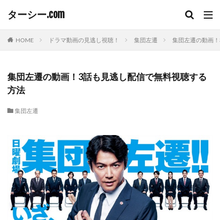
ターシー.com
HOME
ドラマ動画の見逃し視聴！
集団左遷
集団左遷の動画！
集団左遷の動画！3話も見逃し配信で無料視聴する
方法
集団左遷