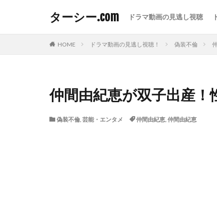
ターシー.com
ドラマ動画の見逃し視聴
HOME
ドラマ動画の見逃し視聴！
偽装不倫
仲間由紀恵が双子出産！
偽装不倫
,
芸能・エンタメ
仲間由紀恵
,
仲間由紀恵