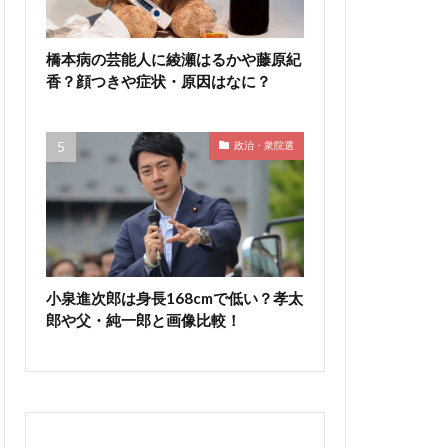
橋本病の芸能人に綾瀬はるかや藤原紀
香？顔つきや症状・原因はなに？
政治・衆院選
小泉進次郎は身長168cmで低い？孝太
郎や父・純一郎と画像比較！