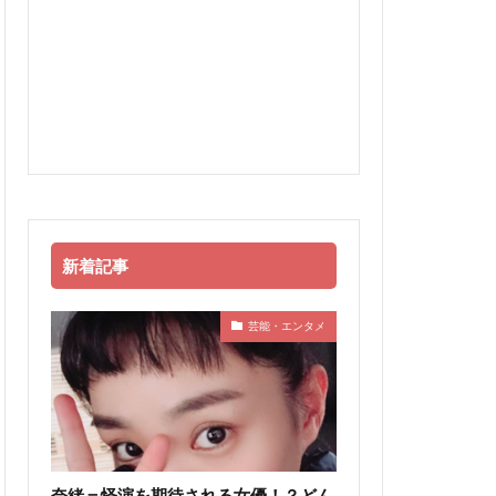
新着記事
芸能・エンタメ
奈緒＝怪演を期待される女優！？どん