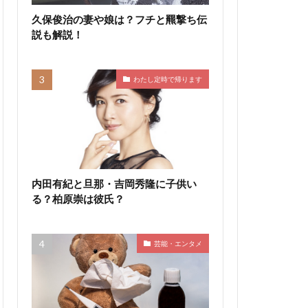
久保俊治の妻や娘は？フチと羆撃ち伝
説も解説！
わたし定時で帰ります
内田有紀と旦那・吉岡秀隆に子供い
る？柏原崇は彼氏？
芸能・エンタメ