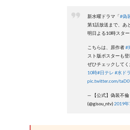
新水曜ドラマ「
#偽
第1話放送まで、あと
明日よる10時スタート
こちらは、原作者
#
スト版ポスターも登
ぜひチェックしてく
10時
#日テレ
#水ド
pic.twitter.com/ta
— 【公式】偽装不倫
(@gisou_ntv)
2019