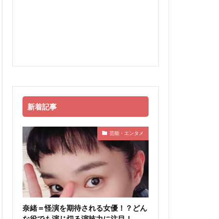
新着記事
芸能・エンタメ
奈緒＝怪演を期待される女優！？どん
な役でも演じ切る演技力に注目！