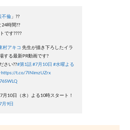
装不倫
」??
24時間??
です????
東村アキコ
先生が描き下ろしたイラ
場する最新PR動画です?
ださい??
#第1話
#7月10日
#水曜よる
ラ
https://t.co/7INimzUZrx
D076SWLQ
 7月10日（水）よる10時スタート！
年7月9日