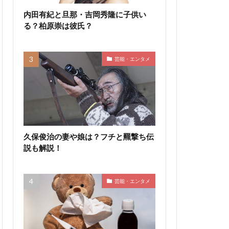
内田有紀と旦那・吉岡秀隆に子供い
る？柏原崇は彼氏？
芸能・エンタメ
久保俊治の妻や娘は？フチと羆撃ち伝
説も解説！
芸能・エンタメ