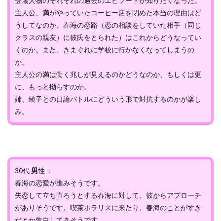
登場人物のそれぞれの過去のエピソードが知りたくなった。
主人公、満がやっていたコーヒー店を閉めた本当の理由はど
うしてなのか。春海の恋路（恋の相談をしていた相手（同じ
クラスの親友）に彼氏をとられた）はこれからどうなってい
くのか。また、きまぐれに学校に行かなくなってしまうの
か。
主人公の満は働く兆しが見えるのかどうなのか、もしくは更
に、もっと拗らすのか。
姉、綾子との口論バトルにどういう形で対抗するのかが楽し
み。
30代
男
性 ：
春海の恋愛が進みそうです。
失恋して立ち直ろうとする春海に対して、彼からアプローチ
がありそうです。喫茶ポラリスに来たり、春海のことがすき
だとか告白してきそうです。