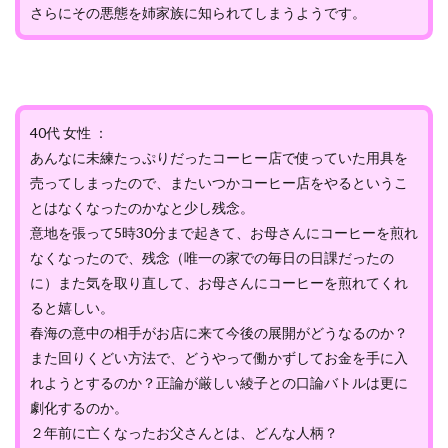
さらにその悪態を姉家族に知られてしまうようです。
40代 女性 ：
あんなに未練たっぷりだったコーヒー店で使っていた用具を
売ってしまったので、またいつかコーヒー店をやるというこ
とはなくなったのかなと少し残念。
意地を張って5時30分まで起きて、お母さんにコーヒーを煎れ
なくなったので、残念（唯一の家での毎日の日課だったの
に）また気を取り直して、お母さんにコーヒーを煎れてくれ
ると嬉しい。
春海の意中の相手がお店に来て今後の展開がどうなるのか？
また回りくどい方法で、どうやって働かずしてお金を手に入
れようとするのか？正論が厳しい綾子との口論バトルは更に
劇化するのか。
２年前に亡くなったお父さんとは、どんな人柄？