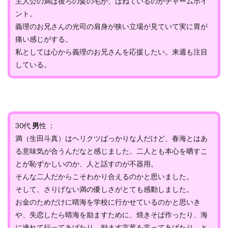
主人公の満は後ろの髪の毛が、はねているのがチャームポイ
ント。
義理のお兄さんの光司の肩身が狭い立場が見ていて実に胃が
痛い感じがする。
私としては心から義理のお兄さんを応援したい。来週も注目
している。
30代
男
性 ：
満（生田斗真）はヘリクツばっかりな人だけど、春海とはあ
る意味気が合うんだなと感じました。二人とも本心を晒すこ
とが恥ずかしいのか、人と話すのが不器用。
そんな二人だからこそわかり合えるのかと思いました。
そして、さりげない満の優しさがとても感動しました。
お金のためだけに晴海を学校に行かせているのかと思いき
や、失恋したら晴海を励ますために、焼きそば作ったり、海
に連れて行ってあげたり、励ます言葉を言ってあげたり、と