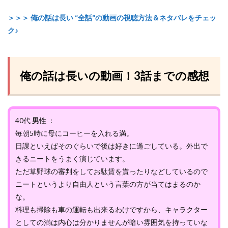
＞＞＞ 俺の話は長い “全話”の動画の視聴方法＆ネタバレをチェッ
ク♪
俺の話は長いの動画！3話までの感想
40代
男
性 ：
毎朝5時に母にコーヒーを入れる満。
日課といえばそのぐらいで後は好きに過ごしている。外出で
きるニートをうまく演じています。
ただ草野球の審判をしてお駄賃を貰ったりなどしているので
ニートというより自由人という言葉の方が当てはまるのか
な。
料理も掃除も車の運転も出来るわけですから、キャラクター
としての満は内心は分かりませんが暗い雰囲気を持っていな