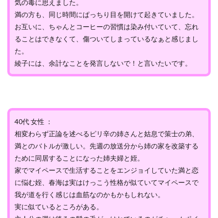
気の毒に思えました。
満の方も、同じ時間にぱっちり目を開けて起きていました。
お互いに、ちゃんとコーヒーの習慣は染み付いていて、忘れ
ることはできなくて、傷ついてしまっているなぁと感じまし
た。
綾子には、余計なことを発言しないで！と言いたいです。
40代 女性 ：
相変わらず正論を述べるピリ辛の姉さんと姑息で策士の弟、
満とのバトルが激しい。先週の放送分から姉の家を改築する
ために同居することになった姉夫婦と姪。
家でマイペースで生活することをエンジョイしていた満と恋
に悩む姪、春海は実はけっこう性格が似ていてマイペースで
我が道を行く感じは血筋なのかもかもしれない。
実に似ているところがある。