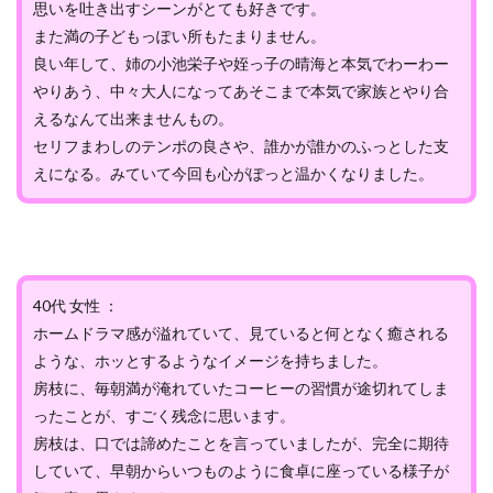
思いを吐き出すシーンがとても好きです。
また満の子どもっぽい所もたまりません。
良い年して、姉の小池栄子や姪っ子の晴海と本気でわーわー
やりあう、中々大人になってあそこまで本気で家族とやり合
えるなんて出来ませんもの。
セリフまわしのテンポの良さや、誰かが誰かのふっとした支
えになる。みていて今回も心がぽっと温かくなりました。
40代 女性 ：
ホームドラマ感が溢れていて、見ていると何となく癒される
ような、ホッとするようなイメージを持ちました。
房枝に、毎朝満が淹れていたコーヒーの習慣が途切れてしま
ったことが、すごく残念に思います。
房枝は、口では諦めたことを言っていましたが、完全に期待
していて、早朝からいつものように食卓に座っている様子が