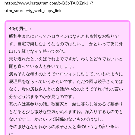
https://www.instagram.com/p/B3bTAOZnkJ-/?
utm_source=ig_web_copy_link
40代
男
性 ：
昭和生まれにとってハロウィンはなんとも奇妙なお祭りで
す。自宅で楽しむようなものではないし、かといって夜に外
出して騒ぐなんて持っての他。
乗り遅れたといえばそれまでですが、わりとどうでもいいと
開き直っている人も多いでしょう。
満もそんな考えのようでハロウィンに対していつものように
屁理屈をならべていくみたいです。ただ今回は綾子さんでは
なく、母の房枝さんとの会話が中心のようでそれぞれの言い
分がどう治まるのかが見ものです。
其の六は墓参りの話。秋葉家と一緒に暮らし始めるて墓参り
となると少し微妙な空気が流れますね。深入りするものでも
ないですし、かといって関係のないものではなし。
その微妙なながれからの綾子さんと満のいつもの言い争い
に。