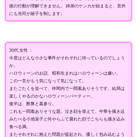
彼の行動が理解できません。 姉弟のケンカが始まると、意外
にも光司が綾子を制します。
30代 女性 ：
今度はどんな小さな事件がそれぞれに待っているのでしょう
か。
ハロウィーンのお話、昭和生まれはハロウィーンは嫌い。
この一言がもう気になって気になって。
またごたくを並べて、仲間内で一悶着ありそうです。結局は
楽しくやるのかなハロウィーンパーティー。
後半は、酢豚と墓参り。
これも一悶着ありそうな題。泣き顔を堪えて、中華を掻き込
みたべる小池栄子と何やらふて腐れた顔でこちらも掻き込み
食べる満。
またそれぞれに抱えた問題が提起され、優しく包み込むよう