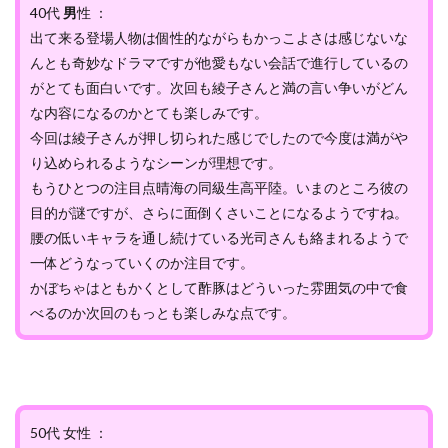
40代
男
性 ：
出て来る登場人物は個性的ながらもかっこよさは感じないな
んとも奇妙なドラマですが他愛もない会話で進行しているの
がとても面白いです。次回も綾子さんと満の言い争いがどん
な内容になるのかとても楽しみです。
今回は綾子さんが押し切られた感じでしたので今度は満がや
り込められるようなシーンが理想です。
もうひとつの注目点晴海の同級生高平陸。いまのところ彼の
目的が謎ですが、さらに面倒くさいことになるようですね。
腰の低いキャラを通し続けている光司さんも絡まれるようで
一体どうなっていくのか注目です。
かぼちゃはともかくとして酢豚はどういった雰囲気の中で食
べるのか次回のもっとも楽しみな点です。
50代 女性 ：