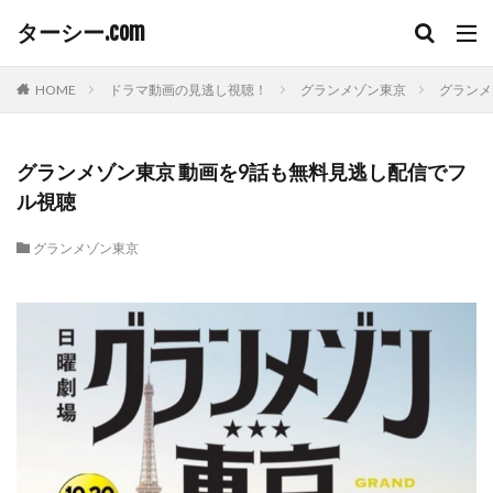
ターシー.com
HOME
ドラマ動画の見逃し視聴！
グランメゾン東京
グランメ
グランメゾン東京 動画を9話も無料見逃し配信でフ
ル視聴
グランメゾン東京