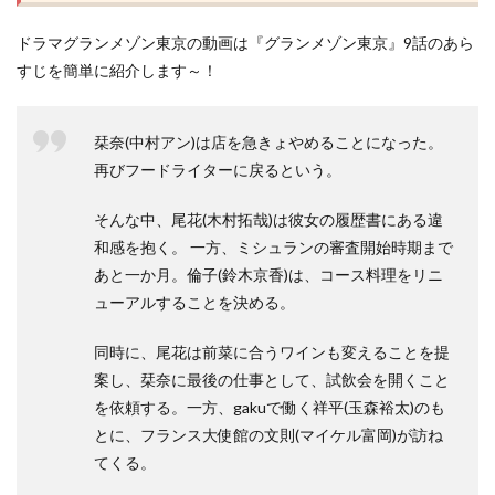
ドラマグランメゾン東京の動画は『グランメゾン東京』9話のあら
すじを簡単に紹介します～！
栞奈(中村アン)は店を急きょやめることになった。
再びフードライターに戻るという。
そんな中、尾花(木村拓哉)は彼女の履歴書にある違
和感を抱く。 一方、ミシュランの審査開始時期まで
あと一か月。倫子(鈴木京香)は、コース料理をリニ
ューアルすることを決める。
同時に、尾花は前菜に合うワインも変えることを提
案し、栞奈に最後の仕事として、試飲会を開くこと
を依頼する。一方、gakuで働く祥平(玉森裕太)のも
とに、フランス大使館の文則(マイケル富岡)が訪ね
てくる。