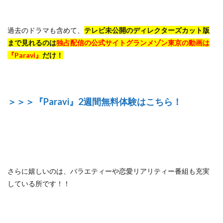
過去のドラマも含めて、
テレビ未公開のディレクターズカット版
まで見れるのは
独占配信の公式サイトグランメゾン東京の動画は
『Paravi』
だけ！
＞＞＞『Paravi』2週間無料体験はこちら！
さらに嬉しいのは、バラエティーや恋愛リアリティー番組も充実
している所です！！