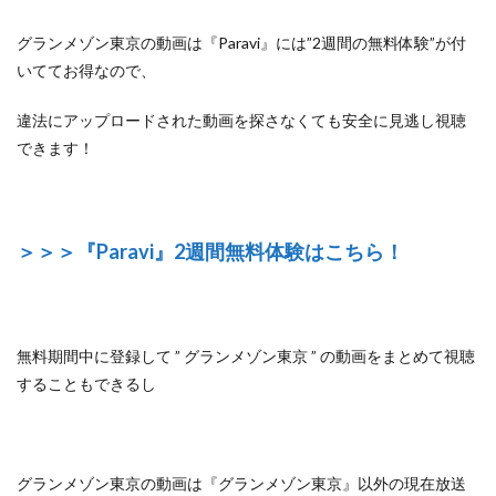
グランメゾン東京の動画は『Paravi』には”2週間の無料体験”が付
いててお得なので、
違法にアップロードされた動画を探さなくても安全に見逃し視聴
できます！
＞＞＞『Paravi』2週間無料体験はこちら！
無料期間中に登録して
” グランメゾン東京 ” の動画をまとめて視聴
することもできるし
グランメゾン東京の動画は『グランメゾン東京』以外の
現在放送