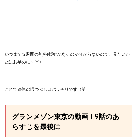
いつまで”2週間の無料体験”があるのか分からないので、
見たいか
たはお早めに～^^♪
これで連休の暇つぶしはバッチリです（笑）
グランメゾン東京の動画！9話のあ
らすじを最後に