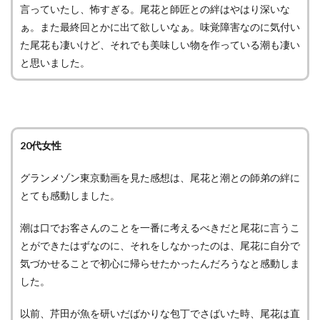
言っていたし、怖すぎる。尾花と師匠との絆はやはり深いな
ぁ。また最終回とかに出て欲しいなぁ。味覚障害なのに気付い
た尾花も凄いけど、それでも美味しい物を作っている潮も凄い
と思いました。
20代女性
グランメゾン東京動画を見た感想は、尾花と潮との師弟の絆に
とても感動しました。
潮は口でお客さんのことを一番に考えるべきだと尾花に言うこ
とができたはずなのに、それをしなかったのは、尾花に自分で
気づかせることで初心に帰らせたかったんだろうなと感動しま
した。
以前、芹田が魚を研いだばかりな包丁でさばいた時、尾花は直