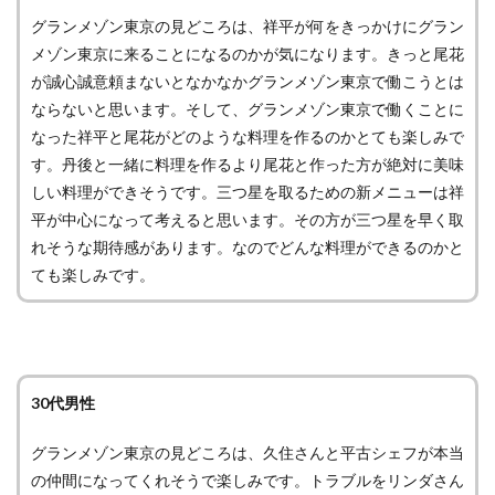
グランメゾン東京の見どころは、祥平が何をきっかけにグラン
メゾン東京に来ることになるのかが気になります。きっと尾花
が誠心誠意頼まないとなかなかグランメゾン東京で働こうとは
ならないと思います。そして、グランメゾン東京で働くことに
なった祥平と尾花がどのような料理を作るのかとても楽しみで
す。丹後と一緒に料理を作るより尾花と作った方が絶対に美味
しい料理ができそうです。三つ星を取るための新メニューは祥
平が中心になって考えると思います。その方が三つ星を早く取
れそうな期待感があります。なのでどんな料理ができるのかと
ても楽しみです。
30代男性
グランメゾン東京の見どころは、久住さんと平古シェフが本当
の仲間になってくれそうで楽しみです。トラブルをリンダさん