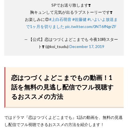
SPでお送り致します❣️
胸キュンして元気が出るラブストーリーです❣️
お楽しみに😍
#上白石萌音
#佐藤健
#いよいよ放送ま
で1ヶ月を切りました
pic.twitter.com/0NT6fNgrZF
— 【公式】恋はつづくよどこまでも 今夜10時スター
ト❣️ (@koi_tsudu)
December 17, 2019
恋はつづくよどこまでもの動画！1
話を無料の見逃し配信でフル視聴す
るおススメの方法
ではドラマ『恋はつづくよどこまでも』1話の動画を、無料の見逃
し配信でフル視聴できるおススメの方法を紹介します！