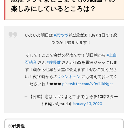
楽しみにしているところは？
いよいよ明日は
#恋つづ
第1話放送！あと1日で！恋
つづが！始まります！
そして！ここで突然の発表です！明日朝から
#上白
石萌音
さん
#佐藤健
さんがTBSを電波ジャックしま
す！朝から七瀬と天堂に会えます！ぜひご覧くださ
い！夜10時からの
#ツンキュン
にも備えておいてく
ださいね！❤️❤️❤️
pic.twitter.com/N0ViHkNgct
— 【公式】恋はつづくよどこまでも 今夜10時スター
ト❣️ (@koi_tsudu)
January 13, 2020
30代男性