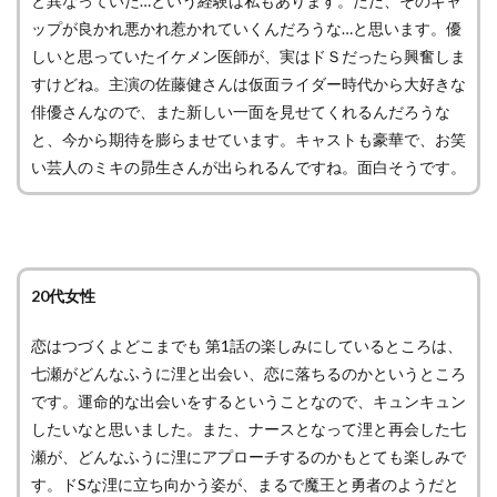
と異なっていた…という経験は私もあります。ただ、そのギャ
ップが良かれ悪かれ惹かれていくんだろうな…と思います。優
しいと思っていたイケメン医師が、実はドＳだったら興奮しま
すけどね。主演の佐藤健さんは仮面ライダー時代から大好きな
俳優さんなので、また新しい一面を見せてくれるんだろうな
と、今から期待を膨らませています。キャストも豪華で、お笑
い芸人のミキの昴生さんが出られるんですね。面白そうです。
20代女性
恋はつづくよどこまでも 第1話の楽しみにしているところは、
七瀬がどんなふうに浬と出会い、恋に落ちるのかというところ
です。運命的な出会いをするということなので、キュンキュン
したいなと思いました。また、ナースとなって浬と再会した七
瀬が、どんなふうに浬にアプローチするのかもとても楽しみで
す。ドSな浬に立ち向かう姿が、まるで魔王と勇者のようだと