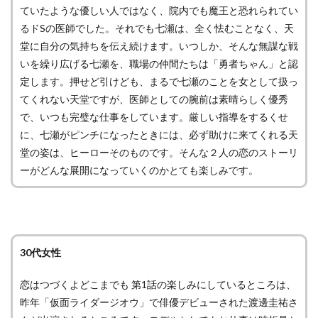
ていたような優しい人ではなく、院内でも魔王と恐れられてい
るドSの医師でした。それでも七瀬は、全く怯むことなく、天
堂に自分の気持ちを伝え続けます。いつしか、そんな無謀な戦
いを繰り広げる七瀬を、職場の仲間たちは「勇者ちゃん」と認
定します。押せど引けども、まるで七瀬のことを女として扱っ
てくれない天堂ですが、医師としての腕前は素晴らしく優秀
で、いつも完璧な仕事をしています。厳しい指導をするくせ
に、七瀬がピンチになったときには、必ず助けに来てくれる天
堂の姿は、ヒーローそのものです。そんな２人の恋のストーリ
ーがどんな展開になっていくのかとても楽しみです。
30代女性
恋はつづくよどこまでも 第1話の楽しみにしているところは、
昨年「仮面ライダージオウ」で俳優デビューされた渡邊圭祐さ