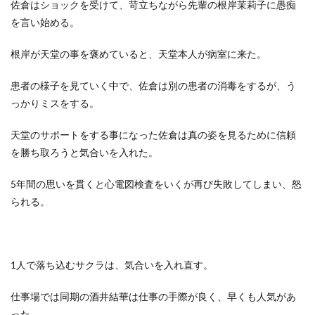
佐倉はショックを受けて、苛立ちながら先輩の根岸茉莉子に愚痴
を言い始める。
根岸が天堂の事を褒めていると、天堂本人が病室に来た。
患者の様子を見ていく中で、佐倉は別の患者の消毒をするが、う
っかりミスをする。
天堂のサポートをする事になった佐倉は真の姿を見るために信頼
を勝ち取ろうと気合いを入れた。
5年間の思いを貫くと心電図検査をいくが再び失敗してしまい、怒
られる。
1人で落ち込むサクラは、気合いを入れ直す。
仕事場では同期の酒井結華は仕事の手際が良く、早くも人気があ
った。