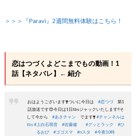
＞＞＞『Paravi』2週間無料体験はこちら！
恋はつづくよどこまでもの動画！1
話【ネタバレ】← 紹介
おはようございます❣️ついに今日は
#恋つづ
第1
話放送です😍今日は1日tbsジャックいたします‼そ
して今から
#あさチャン
でます❣️️
#チャンネルは
tbs
#上白石萌音
#佐藤健
#グッとラック
#ひ
るおび
#ゴゴスマ
#nスタ
#今夜10時