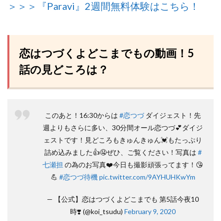
＞＞＞『Paravi』2週間無料体験はこちら！
恋はつづくよどこまでもの動画！5
話の見どころは？
このあと！16:30からは
#恋つづ
ダイジェスト！先
週よりもさらに多い、30分間オール恋つづ💕ダイジ
ェストです！見どころもきゅんきゅん💓もたっぷり
詰め込みました👍🤤ぜひ、ご覧ください！写真は
#
七瀬担
の為のお写真❤️今日も撮影頑張ってます！😘
💪
#恋つづ待機
pic.twitter.com/9AYHUHKwYm
— 【公式】恋はつづくよどこまでも 第5話今夜10
時❣️ (@koi_tsudu)
February 9, 2020