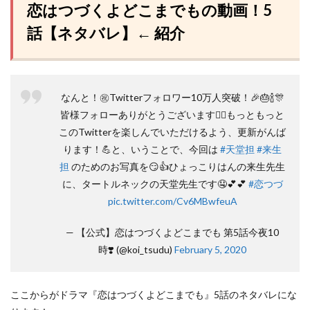
恋はつづくよどこまでもの動画！5
話【ネタバレ】← 紹介
なんと！㊗️Twitterフォロワー10万人突破！🎉🎂🍾🎊
皆様フォローありがとうございます🙇‍♀️もっともっと
このTwitterを楽しんでいただけるよう、更新がんば
ります！💪と、いうことで、今回は
#天堂担
#来生
担
のためのお写真を😏👍ひょっこりはんの来生先生
に、タートルネックの天堂先生です🤤💕💕
#恋つづ
pic.twitter.com/Cv6MBwfeuA
— 【公式】恋はつづくよどこまでも 第5話今夜10
時❣️ (@koi_tsudu)
February 5, 2020
ここからがドラマ『恋はつづくよどこまでも』5話のネタバレにな