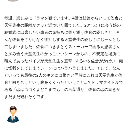
毎週、楽しみにドラマを観ています。4話は結論からいって佐倉と
天堂先生の距離がグッと近づいた回でした。20年ぶりに会う娘の
結婚式に出席したい患者の気持ちに寄り添う佐倉の優しさと、そ
んな佐倉をさりげなく後押しする天堂先生の優しさにじーんとし
てしまいました。佐倉につきまとうストーカーである元患者さん
と揉み合う天堂先生のかっこいいシーンからの、不安定な場所に
積んであったパイプが天堂先生を直撃…するのを佐倉がかばい、頭
に怪我をしてしまうシーンにはハラハラしました。そして、なん
といっても最後の2人のキスには驚きと同時にこれは天堂先生が佐
倉と向き合うという腹をくくったということ…？ドラマタイトルで
ある「恋はつづくよどこまでも」の言葉通り、佐倉の恋の続きが
まだまだ観れそうです。