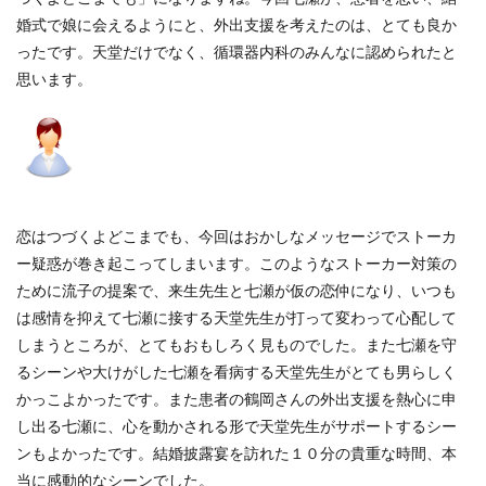
婚式で娘に会えるようにと、外出支援を考えたのは、とても良か
ったです。天堂だけでなく、循環器内科のみんなに認められたと
思います。
恋はつづくよどこまでも、今回はおかしなメッセージでストーカ
ー疑惑が巻き起こってしまいます。このようなストーカー対策の
ために流子の提案で、来生先生と七瀬が仮の恋仲になり、いつも
は感情を抑えて七瀬に接する天堂先生が打って変わって心配して
しまうところが、とてもおもしろく見ものでした。また七瀬を守
るシーンや大けがした七瀬を看病する天堂先生がとても男らしく
かっこよかったです。また患者の鶴岡さんの外出支援を熱心に申
し出る七瀬に、心を動かされる形で天堂先生がサポートするシー
ンもよかったです。結婚披露宴を訪れた１０分の貴重な時間、本
当に感動的なシーンでした。