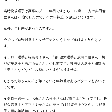
当時松坂選手は高卒のプロ一年目ですから、19歳、一方の柴田倫
世さんは25歳でしたので、その年齢差は6歳差になります。
意外と年齢差があったのですね。
今でもプロ野球選手と女子アナというカップルはよく見かけま
す。
イチロー選手と福島弓子さん、前田健太選手と成嶋早穂さん、菊
池雄星選手と深津瑠美さん、少し前ですと杉浦稔大選手と紺野あ
さ美さんなどなど、枚挙にいとまがありません。
しかもお嫁さんの方が年上という年齢差があるパターンも多いそ
うです。
イチロー選手も、お嫁さんの弓子さんは7歳年上だそうですし、長
野久義選手と下平さやかさんに至っては11歳年上だとか。長野選
手夫妻の年齢差にはびっくりです。