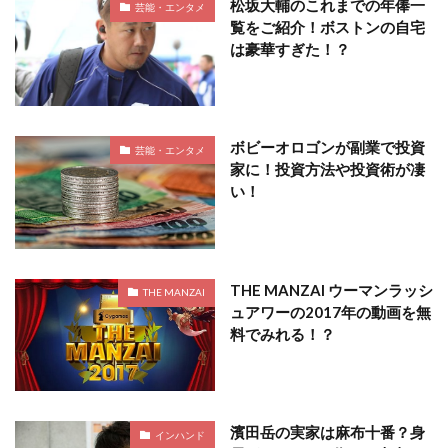
松坂大輔のこれまでの年俸一
芸能・エンタメ
覧をご紹介！ボストンの自宅
は豪華すぎた！？
ボビーオロゴンが副業で投資
芸能・エンタメ
家に！投資方法や投資術が凄
い！
THE MANZAI ウーマンラッシ
THE MANZAI
ュアワーの2017年の動画を無
料でみれる！？
濱田岳の実家は麻布十番？身
インハンド