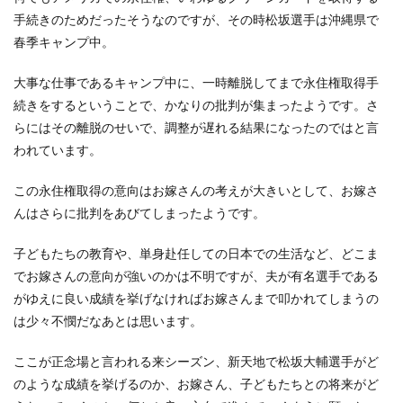
手続きのためだったそうなのですが、その時松坂選手は沖縄県で
春季キャンプ中。
大事な仕事であるキャンプ中に、一時離脱してまで永住権取得手
続きをするということで、かなりの批判が集まったようです。さ
らにはその離脱のせいで、調整が遅れる結果になったのではと言
われています。
この永住権取得の意向はお嫁さんの考えが大きいとして、お嫁さ
んはさらに批判をあびてしまったようです。
子どもたちの教育や、単身赴任しての日本での生活など、どこま
でお嫁さんの意向が強いのかは不明ですが、夫が有名選手である
がゆえに良い成績を挙げなければお嫁さんまで叩かれてしまうの
は少々不憫だなあとは思います。
ここが正念場と言われる来シーズン、新天地で松坂大輔選手がど
のような成績を挙げるのか、お嫁さん、子どもたちとの将来がど