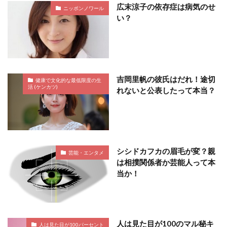
広末涼子の依存症は病気のせ
ニッポンノワール
い？
吉岡里帆の彼氏はだれ！途切
健康で文化的な最低限度の生
活 (ケンカツ)
れないと公表したって本当？
シシドカフカの眉毛が変？親
芸能・エンタメ
は相撲関係者か芸能人って本
当か！
人は見た目が100のマル秘キ
人は見た目が100パーセント