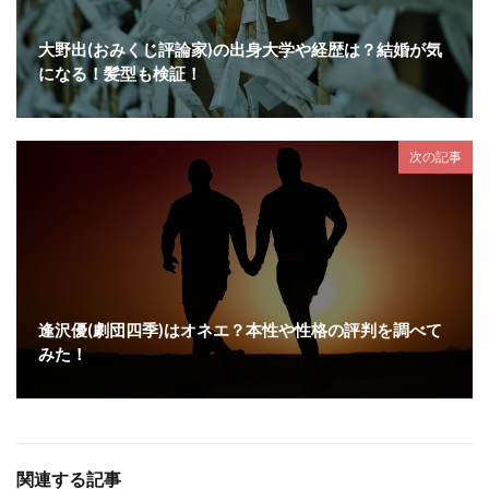
大野出(おみくじ評論家)の出身大学や経歴は？結婚が気
になる！髪型も検証！
次の記事
逢沢優(劇団四季)はオネエ？本性や性格の評判を調べて
みた！
関連する記事