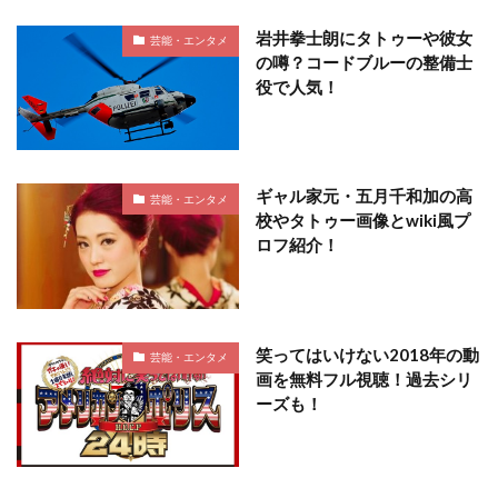
岩井拳士朗にタトゥーや彼女
芸能・エンタメ
の噂？コードブルーの整備士
役で人気！
ギャル家元・五月千和加の高
芸能・エンタメ
校やタトゥー画像とwiki風プ
ロフ紹介！
笑ってはいけない2018年の動
芸能・エンタメ
画を無料フル視聴！過去シリ
ーズも！