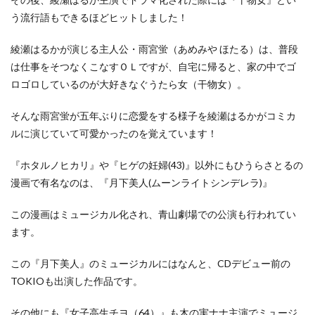
う流行語もできるほどヒットしました！
綾瀬はるかが演じる主人公・雨宮蛍（あめみや ほたる）は、普段
は仕事をそつなくこなすＯＬですが、自宅に帰ると、家の中でゴ
ロゴロしているのが大好きなぐうたら女（干物女）。
そんな雨宮蛍が五年ぶりに恋愛をする様子を綾瀬はるかがコミカ
ルに演じていて可愛かったのを覚えています！
『ホタルノヒカリ』や『ヒゲの妊婦(43)』以外にもひうらさとるの
漫画で有名なのは、『月下美人(ムーンライトシンデレラ)』
この漫画はミュージカル化され、青山劇場での公演も行われてい
ます。
この『月下美人』のミュージカルにはなんと、CDデビュー前の
TOKIOも出演した作品です。
その他にも『女子高生チヨ（64）』も木の実ナナ主演でミュージ