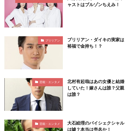
ャストはブルゾンちえみ！
ブリリアン・ダイキの実家は
ブリリアン
裕福で金持ち！？
北村有起哉はあの女優と結婚
芸能・エンタメ
していた！嫁さんは誰？父親
は誰？
大石絵理のバイシェクシャル
芸能・エンタメ
は嘘？本当は売名か！