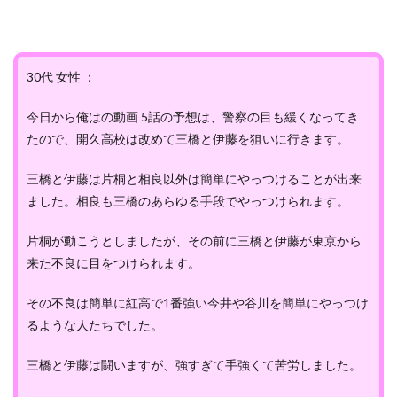
30代 女性 ：
今日から俺はの動画 5話の予想は、警察の目も緩くなってき
たので、開久高校は改めて三橋と伊藤を狙いに行きます。
三橋と伊藤は片桐と相良以外は簡単にやっつけることが出来
ました。相良も三橋のあらゆる手段でやっつけられます。
片桐が動こうとしましたが、その前に三橋と伊藤が東京から
来た不良に目をつけられます。
その不良は簡単に紅高で1番強い今井や谷川を簡単にやっつけ
るような人たちでした。
三橋と伊藤は闘いますが、強すぎて手強くて苦労しました。