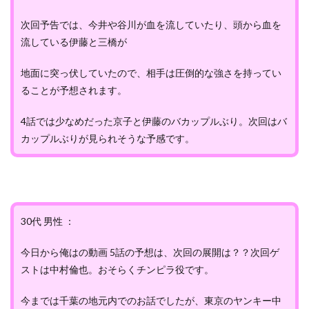
次回予告では、今井や谷川が血を流していたり、頭から血を
流している伊藤と三橋が
地面に突っ伏していたので、相手は圧倒的な強さを持ってい
ることが予想されます。
4話では少なめだった京子と伊藤のバカップルぶり。次回はバ
カップルぶりが見られそうな予感です。
30代 男性 ：
今日から俺はの動画 5話の予想は、次回の展開は？？次回ゲ
ストは中村倫也。おそらくチンピラ役です。
今までは千葉の地元内でのお話でしたが、東京のヤンキー中