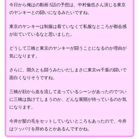
今日から俺はの動画 5話の予想は、中村倫也さん演じる東京
のヤンキーとの闘いになるみたいですね。
東京のヤンキーは制服は着ていなくて私服なところが都会感
が出ていているなと思いました。
どうして三橋と東京のヤンキーが闘うことになるのか理由が
気になります。
さらに、開久とも闘うみたいだしまさに東京vs千葉の闘いで
面白くなりそうですね。
三橋が顔から血を流して走っているシーンがあったのでつい
に三橋は負けてしまうのか、どんな展開が待っているのか気
になります。
今井が髪の毛をセットしていないところもあったので、今井
はツッパリを辞めるとかあるんですかね。