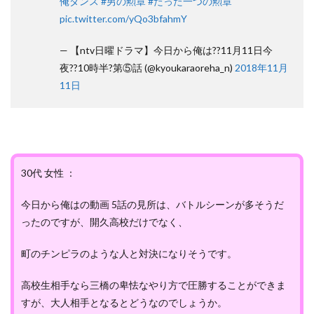
俺ダンス
#男の勲章
#たった一つの勲章
pic.twitter.com/yQo3bfahmY
— 【ntv日曜ドラマ】今日から俺は??11月11日今
夜??10時半?第⑤話 (@kyoukaraoreha_n)
2018年11月
11日
30代 女性 ：
今日から俺はの動画 5話の見所は、バトルシーンが多そうだ
ったのですが、開久高校だけでなく、
町のチンピラのような人と対決になりそうです。
高校生相手なら三橋の卑怯なやり方で圧勝することができま
すが、大人相手となるとどうなのでしょうか。