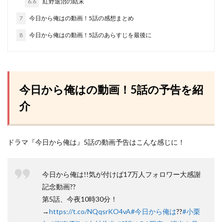
6.6
紅野退治の結末
7
今日から俺はの動画！5話の感想まとめ
8
今日から俺はの動画！5話のあらすじを最後に
今日から俺はの動画！5話の予告を紹
介
ドラマ『今日から俺は』5話の動画予告はこんな感じに！
今日から俺は!!気が付けば17万人フォロワー大感謝
記念動画??
第5話、今夜10時30分！
→
https://t.co/NQqsrKO4vA
#今日から俺は
??
#小栗