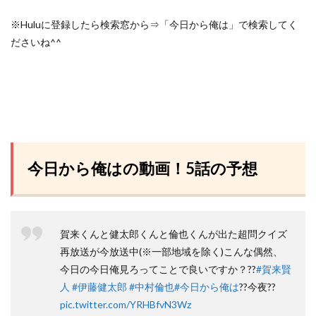
※Huluに登録したら検索窓から⇒「今日から俺は」で検索してく
ださいね^^
今日から俺はの動画！5話の予想
賀来くんと健太郎くんと倫也くんが出た超問クイズ
再放送が今放送中(※一部地域を除く)こんな偶然、
今日の今日俺見ろってことで良いですか？??
#賀来賢
人
#伊藤健太郎
#中村倫也
#今日から俺は
??今夜??
pic.twitter.com/YRHBfvN3Wz