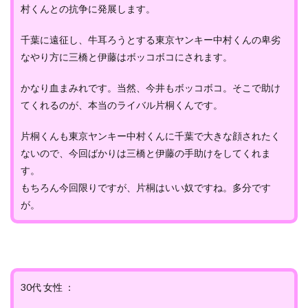
村くんとの抗争に発展します。
千葉に遠征し、牛耳ろうとする東京ヤンキー中村くんの卑劣
なやり方に三橋と伊藤はボッコボコにされます。
かなり血まみれです。当然、今井もボッコボコ。そこで助け
てくれるのが、本当のライバル片桐くんです。
片桐くんも東京ヤンキー中村くんに千葉で大きな顔されたく
ないので、今回ばかりは三橋と伊藤の手助けをしてくれま
す。
もちろん今回限りですが、片桐はいい奴ですね。多分です
が。
30代 女性 ：