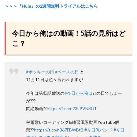
＞＞＞『Hulu』の2週間無料トライアルはこちら
今日から俺はの動画！5話の見所はど
こ？
#ポッキーの日
#ベースの日
と
11月11日は色々言われますが
今年は第⑤話放送の
#今日から俺は
??の日でしょー
が???
悶絶動画??
https://t.co/e23LPVN3G1
主題歌レコーディング&練習風景動画YouTube解
禁??
https://t.co/n367FBWBtB
#今日俺バンド
#今日