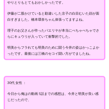
やりとりもとてもおかしかったです。
伊藤が二股かけていると勘違いした京子の白目むいた顔が面
白すぎました。橋本環奈ちゃん体張ってますよね。
理子のお父さんが作ったパエリヤが本当にべちゃべちゃでさ
らにキュウリが入っていて衝撃的でした。
明美からフラれても明美のために闘う今井の姿はかっこよか
ったです。最後には三橋のセコイ闘い方がでましたね。
30代 女性 ：
今日から俺はの動画 5話までの感想は、今井と明美が良い感
じだったので、