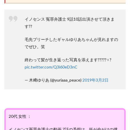
イノセンス 冤罪弁護士 9話10話出演させて頂きま
す??
毛先ブリーチしたギャルゆりあちゃんが見れますの
でぜひ。笑
終わって髪が生き返った写真を添えます?????♀?
pic.twitter.com/Q3i60eD3nC
— 木﨑ゆりあ (@yuriaaa_peace)
2019年3月2日
20代 女性 ：
イノセンス冤罪弁護士の動画 7話の予想は、拓が命がけの捜