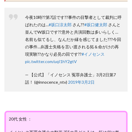
今夜10時??第7話です??事件の目撃者として裁判に呼
ばれたのは…
#坂口涼太郎
さん??
#坂口健太郎
さんと
並んでW坂口です??意外と共演回数は多いらしく…
名前も似てるし、なんだか縁を感じてました???今回
の事件…弁護士失格を言い渡される拓＆命がけの再
現実験??かなり必見の回です??
#イノセンス
pic.twitter.com/uqI1hY2gtV
— 【公式】「イノセンス 冤罪弁護士」3月2日第7
話！ (@innocence_ntv)
2019年3月2日
20代 女性 ：