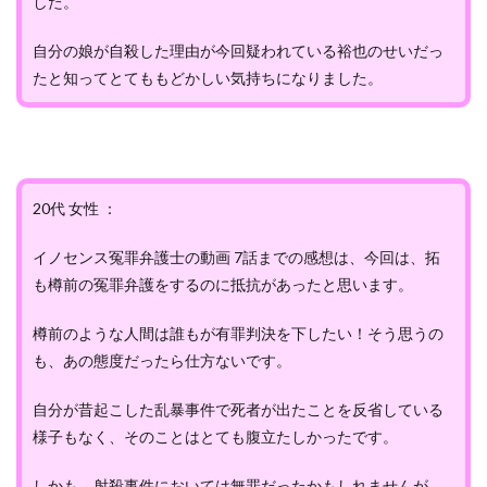
した。
自分の娘が自殺した理由が今回疑われている裕也のせいだっ
たと知ってとてももどかしい気持ちになりました。
20代 女性 ：
イノセンス冤罪弁護士の動画 7話までの感想は、今回は、拓
も樽前の冤罪弁護をするのに抵抗があったと思います。
樽前のような人間は誰もが有罪判決を下したい！そう思うの
も、あの態度だったら仕方ないです。
自分が昔起こした乱暴事件で死者が出たことを反省している
様子もなく、そのことはとても腹立たしかったです。
しかも、射殺事件においては無罪だったかもしれませんが、