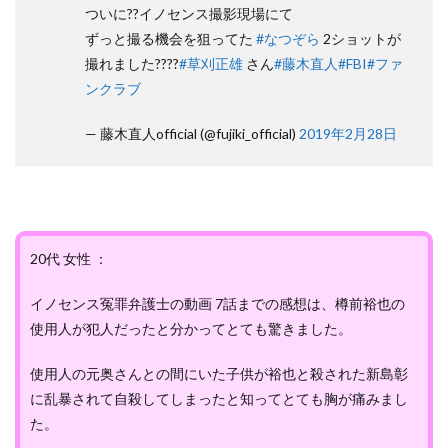
ついに??イノセンス撮影現場にて
ずっと撮る機会を狙ってた
#なつぞら
2ショットが
撮れました????
#草刈正雄
さん
#藤木直人
#FBI
#ファ
ンクラブ
— 藤木直人official (@fujiki_official)
2019年2月28日
20代 女性 ：
イノセンス冤罪弁護士の動画 7話までの感想は、樽前裕也の
使用人が犯人だったと分かってとても驚きました。
使用人の元奥さんとの間にいた子供が裕也と殺された新島彰
に乱暴されて自殺してしまったと知ってとても胸が痛みまし
た。