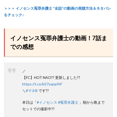
＞＞＞ イノセンス冤罪弁護士 “全話”の動画の視聴方法＆ネタバレ
をチェック♪
イノセンス冤罪弁護士の動画！7話ま
での感想
／
【FC】HOT NAO?? 更新しました??
https://t.co/bS7oqnp9rF
＼
#マネB
です??
本日は「
#イノセンス
#冤罪弁護士
」朝から晩まで
セットでの撮影中??