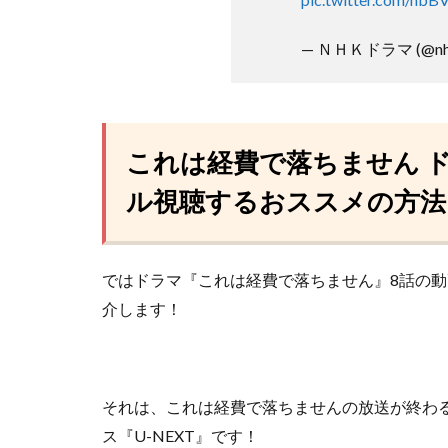
— ＮＨＫドラマ (@nhk
これは経費で落ちません 
ル視聴するおススメの方法
ではドラマ『これは経費で落ちません』8話の
介します！
それは、これは経費で落ちませんの放送が終わ
ス『U-NEXT』
です！