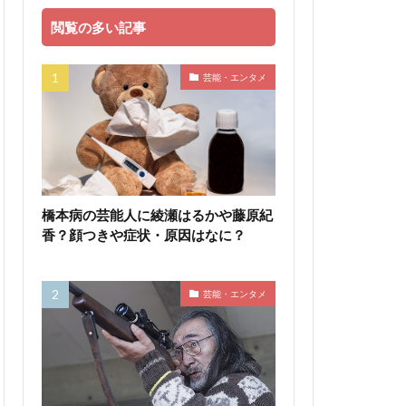
閲覧の多い記事
芸能・エンタメ
橋本病の芸能人に綾瀬はるかや藤原紀
香？顔つきや症状・原因はなに？
芸能・エンタメ