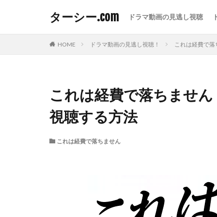
ターシー.com
ドラマ動画の見逃し視聴
HOME
ドラマ動画の見逃し視聴！
これは経費で落
これは経費で落ちません
視聴する方法
これは経費で落ちません