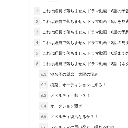
1
これは経費で落ちません ドラマ動画！8話の予
2
これは経費で落ちません ドラマ動画！8話を見
3
これは経費で落ちません ドラマ動画！8話の予
4
これは経費で落ちません ドラマ動画！8話の見
5
これは経費で落ちません ドラマ動画！8話まで
6
これは経費で落ちません ドラマ動画！8話【ネタ
6.1
沙名子の懸念、太陽の悩み
6.2
樹菜、オーディションに来る！
6.3
ノベルティ、却下？！
6.4
オークション騒ぎ
6.5
ノベルティ復活なるか？！
6.6
ノベルティの再出発と、揺れる社内