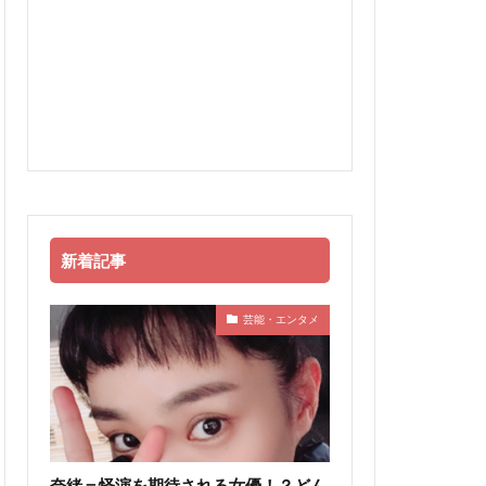
新着記事
芸能・エンタメ
奈緒＝怪演を期待される女優！？どん