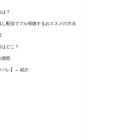
告は？
逃し配信でフル視聴するおススメの方法
想
所はどこ？
の感想
バレ】← 紹介