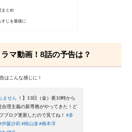
想まとめ
らすじを最後に
ドラマ動画！8話の予告は？
予告はこんな感じに！
ちません
！】13日（金）夜10時から
超合理主義の新専務がやってきた！ど
フブログ更新したので見てね！
#多
#伊藤沙莉
#桐山漣
#橋本淳
Vnfy9NS