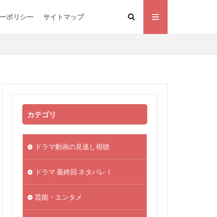
ーポリシー
サイトマップ
カテゴリ
ドラマ動画の見逃し視聴
ドラマ 最終回 ネタバレ！
芸能・エンタメ