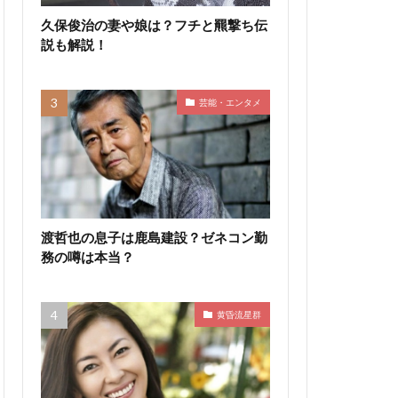
久保俊治の妻や娘は？フチと羆撃ち伝
説も解説！
芸能・エンタメ
渡哲也の息子は鹿島建設？ゼネコン勤
務の噂は本当？
黄昏流星群