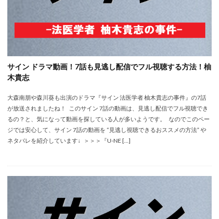
サイン ドラマ動画！7話も見逃し配信でフル視聴する方法！柚
木貴志
大森南朋や森川葵も出演のドラマ『サイン 法医学者 柚木貴志の事件』の7話
が放送されましたね！ このサイン 7話の動画は、見逃し配信でフル視聴でき
るの？と、気になって動画を探している人が多いようです。 なのでこのペー
ジでは安心して、サイン 7話の動画を “見逃し視聴できるおススメの方法” や
ネタバレを紹介しています↓ ＞＞＞『U-NE […]