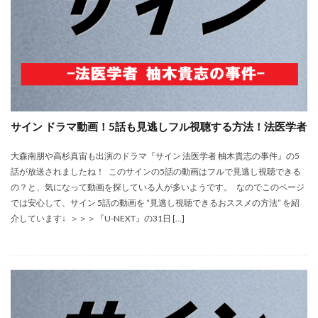
サイン ドラマ動画！5話も見逃しフル視聴する方法！法医学者
大森南朋や高杉真宙も出演のドラマ『サイン 法医学者 柚木貴志の事件』の5
話が放送されましたね！ このサインの5話の動画はフルで見逃し視聴できる
の？と、気になって動画を探している人が多いようです。 なのでこのページ
では安心して、サイン 5話の動画を “見逃し視聴できるおススメの方法” を紹
介しています↓ ＞＞＞『U-NEXT』の31日 […]