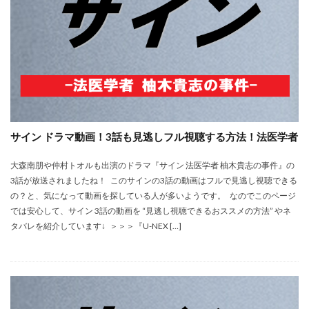
サイン ドラマ動画！3話も見逃しフル視聴する方法！法医学者
大森南朋や仲村トオルも出演のドラマ『サイン 法医学者 柚木貴志の事件』の
3話が放送されましたね！ このサインの3話の動画はフルで見逃し視聴できる
の？と、気になって動画を探している人が多いようです。 なのでこのページ
では安心して、サイン 3話の動画を “見逃し視聴できるおススメの方法” やネ
タバレを紹介しています↓ ＞＞＞『U-NEX […]