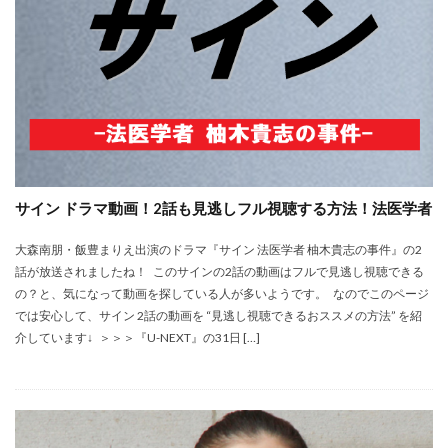
サイン ドラマ動画！2話も見逃しフル視聴する方法！法医学者
大森南朋・飯豊まりえ出演のドラマ『サイン 法医学者 柚木貴志の事件』の2
話が放送されましたね！ このサインの2話の動画はフルで見逃し視聴できる
の？と、気になって動画を探している人が多いようです。 なのでこのページ
では安心して、サイン 2話の動画を “見逃し視聴できるおススメの方法” を紹
介しています↓ ＞＞＞『U-NEXT』の31日 […]