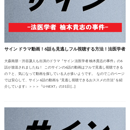
サイン ドラマ動画！6話も見逃しフル視聴する方法！法医学者
大森南朋・渋谷謙人も出演のドラマ『サイン 法医学者 柚木貴志の事件』の6
話が放送されましたね！ このサインの6話の動画はフルで見逃し視聴できる
の？と、気になって動画を探している人が多いようです。 なのでこのページ
では安心して、サイン 6話の動画を “見逃し視聴できるおススメの方法” を紹
介しています↓ ＞＞＞『U-NEXT』の31日 […]