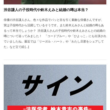
渋谷謙人の子役時代や鈴木えみと結婚の噂は本当？
俳優の渋谷謙人さん、色々な作品でパッと目を引く素敵な俳優さんですが、
実は子役時代から活躍しているそうです。また鈴木えみさんと結婚の噂もあ
るって本当でしょうか？ 渋谷謙人さんの子役時代や鈴木えみさんとの結婚の
噂について迫ってみました！ 「コードブルー」や「ひよっこ」にも出演され
ていましたね。最近では「リーガル・ハート」や「わたし旦那をシェアして
た」など立て続 […]