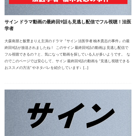
サイン ドラマ動画の最終回9話も見逃し配信でフル視聴！法医
学者
大森南朋と飯豊まりえ主演のドラマ『サイン 法医学者 柚木貴志の事件』の最
終回9話が放送されましたね！ このサイン 最終回9話の動画は 見逃し配信で
フル視聴できるの？と、気になって動画を探している人が多いようです。 な
のでこのページでは安心して、サイン 最終回9話の動画を “見逃し視聴できる
おススメの方法” やネタバレを紹介しています↓ […]