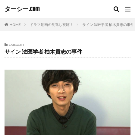
ターシー.com
HOME
ドラマ動画の見逃し視聴！
サイン 法医学者 柚木貴志の事件
CATEGORY
サイン 法医学者 柚木貴志の事件