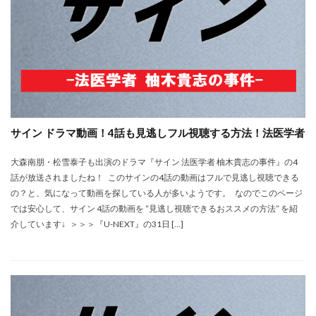
サイン ドラマ動画！4話も見逃しフル視聴する方法！法医学者
大森南朋・松雪泰子も出演のドラマ『サイン 法医学者 柚木貴志の事件』の4
話が放送されましたね！ このサインの4話の動画はフルで見逃し視聴できる
の？と、気になって動画を探している人が多いようです。 なのでこのページ
では安心して、サイン 4話の動画を “見逃し視聴できるおススメの方法” を紹
介しています↓ ＞＞＞『U-NEXT』の31日 […]