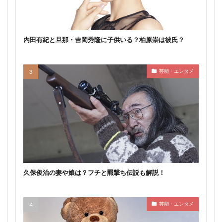
内田有紀と旦那・吉岡秀隆に子供いる？柏原崇は彼氏？
芸能・エンタメ
久保俊治の妻や娘は？フチと羆撃ち伝説も解説！
芸能・エンタメ