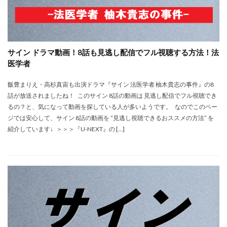
サイン ドラマ動画！8話も見逃し配信でフル視聴する方法！法
医学者
飯豊まりえ・高杉真宙も出演ドラマ『サイン 法医学者 柚木貴志の事件』の8
話が放送されましたね！ このサイン 8話の動画は 見逃し配信でフル視聴でき
るの？と、気になって動画を探している人が多いようです。 なのでこのペー
ジでは安心して、サイン 8話の動画を “見逃し視聴できるおススメの方法” を
紹介しています↓ ＞＞＞『U-NEXT』の […]