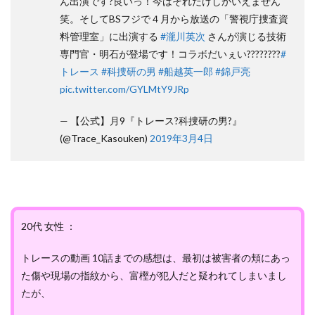
ん出演です?良いっ！今はそれだけしかいえません
笑。そしてBSフジで４月から放送の「警視庁捜査資
料管理室」に出演する
#瀧川英次
さんが演じる技術
専門官・明石が登場です！コラボだいぇい????????
#
トレース
#科捜研の男
#船越英一郎
#錦戸亮
pic.twitter.com/GYLMtY9JRp
— 【公式】月9『トレース?科捜研の男?』
(@Trace_Kasouken)
2019年3月4日
20代 女性 ：
トレースの動画 10話までの感想は、最初は被害者の頬にあっ
た傷や現場の指紋から、富樫が犯人だと疑われてしまいまし
たが、