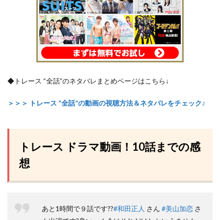
◆トレース “全話”のネタバレまとめページはこちら↓
＞＞＞ トレース “全話”の動画の視聴方法＆ネタバレをチェック♪
トレース ドラマ動画！10話までの感
想
あと1時間で９話です??
#和田正人
さん
#美山加恋
さ