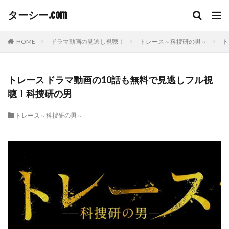
ターシー.com
HOME
ドラマ動画の見逃し視聴！
トレース～科捜研の男～
ト
トレース ドラマ動画の10話も無料で見逃しフル視
聴！科捜研の男
トレース～科捜研の男～