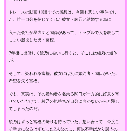
トレースの動画 10話までの感想は、今回も悲しい事件でし
た。唯一自分を信じてくれた彼女・綾乃と結婚する為に
入った会社が暴力団と関係があって、トラブルで人を殺して
しまい服役した男・富樫。
7年後に出所して綾乃に会いに行くと、そこには綾乃の遺体
が。
そして、疑われる富樫。彼女には別に婚約者・関口がいた。
希望を失う富樫。
でも、真実は、その婚約者を名乗る関口が一方的に好意を寄
せていただけで、綾乃の気持ちが自分に向かないからと殺し
てしまったのだ。
綾乃はずっと富樫の帰りを待っていた。想い合って、今度こ
そ幸せになるはずだった2人なのに、何故不幸ばかり襲うの