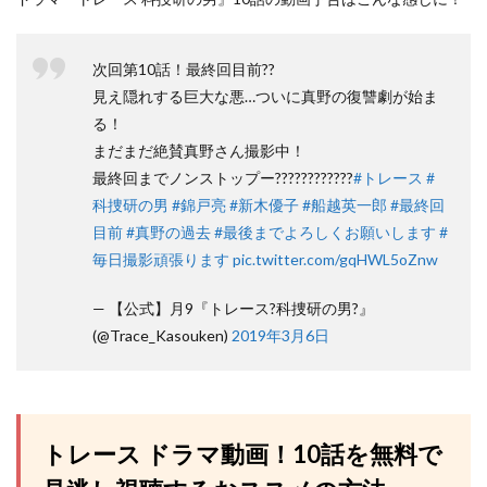
次回第10話！最終回目前??
見え隠れする巨大な悪…ついに真野の復讐劇が始ま
る！
まだまだ絶賛真野さん撮影中！
最終回までノンストップー????????????
#トレース
#
科捜研の男
#錦戸亮
#新木優子
#船越英一郎
#最終回
目前
#真野の過去
#最後までよろしくお願いします
#
毎日撮影頑張ります
pic.twitter.com/gqHWL5oZnw
— 【公式】月9『トレース?科捜研の男?』
(@Trace_Kasouken)
2019年3月6日
トレース ドラマ動画！10話を無料で