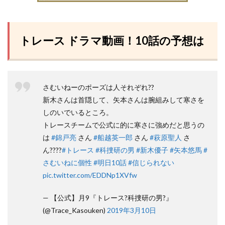
トレース ドラマ動画！10話の予想は
さむいねーのポーズは人それぞれ??
新木さんは首隠して、矢本さんは腕組みして寒さを
しのいでいるところ。
トレースチームで公式に的に寒さに強めだと思うの
は
#錦戸亮
さん
#船越英一郎
さん
#萩原聖人
さ
ん????
#トレース
#科捜研の男
#新木優子
#矢本悠馬
#
さむいねに個性
#明日10話
#信じられない
pic.twitter.com/EDDNp1XVfw
— 【公式】月9『トレース?科捜研の男?』
(@Trace_Kasouken)
2019年3月10日