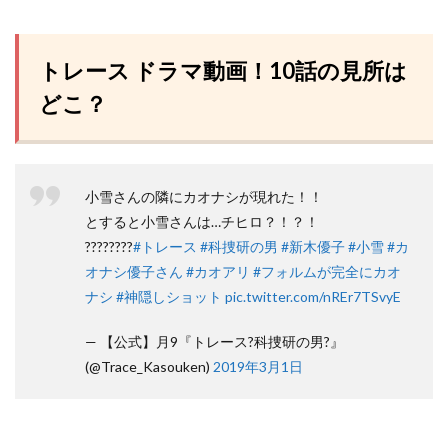
トレース ドラマ動画！10話の見所は
どこ？
小雪さんの隣にカオナシが現れた！！
とすると小雪さんは…チヒロ？！？！
????????
#トレース
#科捜研の男
#新木優子
#小雪
#カ
オナシ優子さん
#カオアリ
#フォルムが完全にカオ
ナシ
#神隠しショット
pic.twitter.com/nREr7TSvyE
— 【公式】月9『トレース?科捜研の男?』
(@Trace_Kasouken)
2019年3月1日