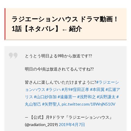
ラジエーションハウス ドラマ動画！
1話【ネタバレ】← 紹介
とうとう明日よる9時から放送です??
明日の今頃は放送されてるんですね??
皆さんに楽しんでいただけますように?
#ラジエーシ
ョンハウス
#ラジハ
#月9
#窪田正孝
#本田翼
#広瀬ア
リス
#山口紗弥加
#遠藤憲一
#浅野和之
#浜野謙太
#
丸山智己
#矢野聖人
pic.twitter.com/18WnjN510V
— 【公式】月9ドラマ『ラジエーションハウス』
(@radiation_2019)
2019年4月7日