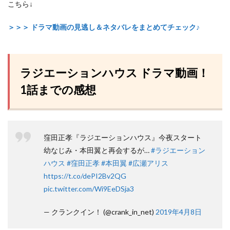
こちら↓
＞＞＞ ドラマ動画の見逃し＆ネタバレをまとめてチェック♪
ラジエーションハウス ドラマ動画！
1話までの感想
窪田正孝『ラジエーションハウス』今夜スタート
幼なじみ・本田翼と再会するが…
#ラジエーション
ハウス
#窪田正孝
#本田翼
#広瀬アリス
https://t.co/dePI2Bv2QG
pic.twitter.com/Wi9EeDSja3
— クランクイン！ (@crank_in_net)
2019年4月8日