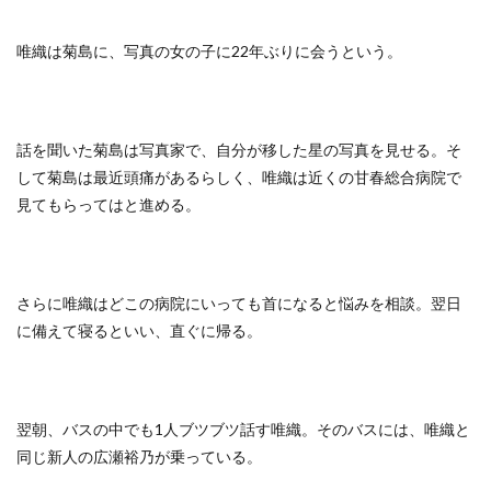
唯織は菊島に、写真の女の子に22年ぶりに会うという。
話を聞いた菊島は写真家で、自分が移した星の写真を見せる。そ
して菊島は最近頭痛があるらしく、唯織は近くの甘春総合病院で
見てもらってはと進める。
さらに唯織はどこの病院にいっても首になると悩みを相談。翌日
に備えて寝るといい、直ぐに帰る。
翌朝、バスの中でも1人ブツブツ話す唯織。そのバスには、唯織と
同じ新人の広瀬裕乃が乗っている。