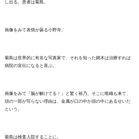
し出る。患者は菊島。
画像をみて表情が曇る小野寺。
菊島は世界的に有名な写真家で、それを知った鏑木は治療すれば
病院の宣伝になると喜ぶ。
画像をみて『脳が解けてる！』と驚く裕乃。そこに唯織も来て、
頭の一部が写らない理由は、金属が口の中か頭の中にあるせいだ
という。
菊島は検査入院することに。