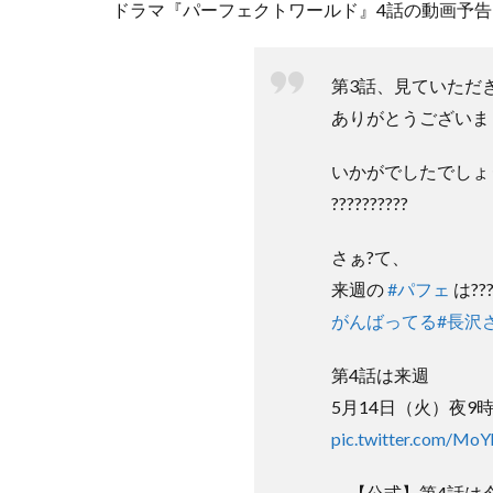
ドラマ『パーフェクトワールド』4話の動画予
第3話、見ていただ
ありがとうございまし
いかがでしたでしょう
??????????
さぁ?て、
来週の
#パフェ
は???
がんばってる
#長沢
第4話は来週
5月14日（火）夜9時
pic.twitter.com/Mo
— 【公式】第4話