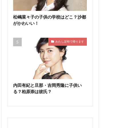
松嶋菜々子の子供の学校はどこ？沙都
がかわいい！
わたし定時で帰ります
内田有紀と旦那・吉岡秀隆に子供い
る？柏原崇は彼氏？