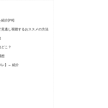
介[PR]
で見逃し視聴するおススメの方法
は
はどこ？
感想
レ】← 紹介