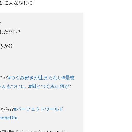
告はこんな感じに！
き
た???♀?
か??
?♀?
#つぐみ好きが止まらない
#是枝
さんもついに
…
#樹とつぐみに何が
?
から??
#パーフェクトワールド
YhobeDfu
は今夜9時『パーフェクトワールド』