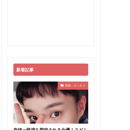
新着記事
芸能・エンタメ
奈緒＝怪演を期待される女優！？どん