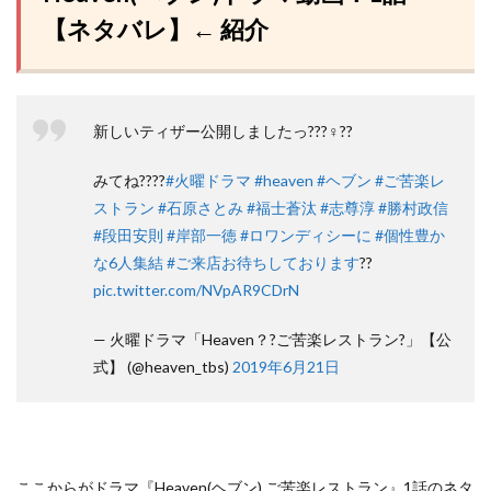
【ネタバレ】← 紹介
新しいティザー公開しましたっ???♀??
みてね????
#火曜ドラマ
#heaven
#ヘブン
#ご苦楽レ
ストラン
#石原さとみ
#福士蒼汰
#志尊淳
#勝村政信
#段田安則
#岸部一徳
#ロワンディシーに
#個性豊か
な6人集結
#ご来店お待ちしております
??
pic.twitter.com/NVpAR9CDrN
— 火曜ドラマ「Heaven？?ご苦楽レストラン?」【公
式】 (@heaven_tbs)
2019年6月21日
ここからがドラマ『Heaven(ヘブン) ご苦楽レストラン』1話のネタ