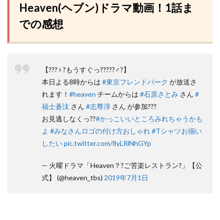
Heaven(ヘブン)ドラマ動画！1話ま
での感想
【???♀?もうすぐっ?????♂?】
本日よる8時からは
#東京フレンドパーク
が放送さ
れます！
#heaven
チームからは
#石原さとみ
さん
#
福士蒼汰
さん
#志尊淳
さん が参加???
お見逃しなくっ??
#かっこいいところみれちゃうかも
よ
#みなさんロゴの付け方おしゃれ
#Tシャツお揃い
したい
pic.twitter.com/8yLRlNhGYp
— 火曜ドラマ「Heaven？?ご苦楽レストラン?」【公
式】 (@heaven_tbs)
2019年7月1日