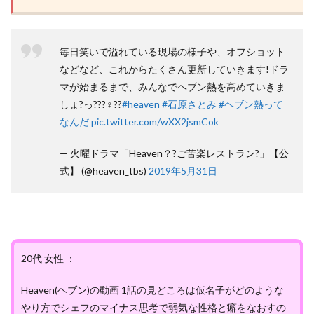
毎日笑いで溢れている現場の様子や、オフショット
などなど、これからたくさん更新していきます!ドラ
マが始まるまで、みんなでヘブン熱を高めていきま
しょ?っ???♀??
#heaven
#石原さとみ
#ヘブン熱って
なんだ
pic.twitter.com/wXX2jsmCok
— 火曜ドラマ「Heaven？?ご苦楽レストラン?」【公
式】 (@heaven_tbs)
2019年5月31日
20代 女性 ：
Heaven(ヘブン)の動画 1話の見どころは仮名子がどのような
やり方でシェフのマイナス思考で弱気な性格と癖をなおすの