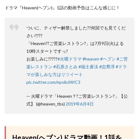
ドラマ『Heaven(ヘブン)』1話の動画予告はこんな感じに！
ついに、ティザー解禁しました??何回でも見てくだ
さい????
「Heaven??ご苦楽レストラン?」は7月9日(火)よる
10時スタートですっ?
お楽しみに?????
#火曜ドラマ
#heaven
#ヘブン
#ご苦
楽レストラン
#石原さとみ
#福士蒼汰
#志尊淳
#ドラ
マが楽しみな方はリツイート
pic.twitter.com/npsikzWIC3
— 火曜ドラマ「Heaven？?ご苦楽レストラン?」【公
式】 (@heaven_tbs)
2019年6月4日
Heaven(ヘブン)ドラマ動画！1話を