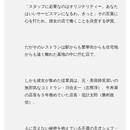
「スタッフに必要なのはオリジナリティー。あなた
はいいサービスマンになるわ。きっと」その言葉に
心を打たれ、彼女の店で働くことを決意する伊賀。
だがそのレストランは駅からも繁華街からも住宅地
からも遠く離れた墓地の中に佇む店で、
しかも彼女が集めた従業員は、元・美容師見習いの
無邪気なコミドラン・川合太一（志尊淳）、牛丼屋
の店長を５年務めていた店長・堤計太郎（勝村政
信）、
人に言えない秘密を抱えている不運の天才シェフ・