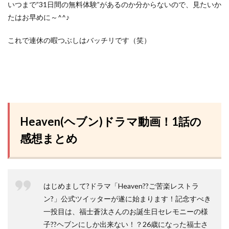
いつまで”31日間の無料体験”があるのか分からないので、
見たいか
たはお早めに～^^♪
これで連休の暇つぶしはバッチリです（笑）
Heaven(ヘブン)ドラマ動画！1話の
感想まとめ
はじめまして?ドラマ「Heaven??ご苦楽レストラ
ン?」公式ツイッターが遂に始まります！記念すべき
一投目は、福士蒼汰さんのお誕生日セレモニーの様
子??ヘブンにしか出来ない！？26歳になった福士さ