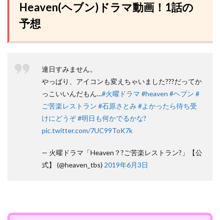
Heaven(ヘブン)ドラマ動画！1話の
予想
連日すみません。
やっぱり、アイコンも変えちゃいました???だってか
っこいいんだもん…
#火曜ドラマ
#heaven
#ヘブン
#
ご苦楽レストラン
#石原さとみ
#よかったら待ち受
けにどうぞ
#明日も何かでるかな?
pic.twitter.com/7UC99ToK7k
— 火曜ドラマ「Heaven？?ご苦楽レストラン?」【公
式】 (@heaven_tbs)
2019年6月3日