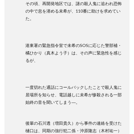
その頃、再開発地区では、謎の殺人鬼に追われ恐怖
の中で息を潜める未希が、110番に助けを求めてい
た。
港東署の緊急指令室で未希のSOSに応じた警部補・
橘ひかり（真木よう子）は、その声に緊急性を感じ
るが、
一度切れた通話にコールバックしたことで殺人鬼に
居場所を知らせ、電話越しに未希が惨殺される一部
始終の音を聞いてしまう―。
後輩の石川透（増田貴久）から事件の連絡を受けた
樋口は、同期の強行犯二係・沖原隆志（木村祐一）