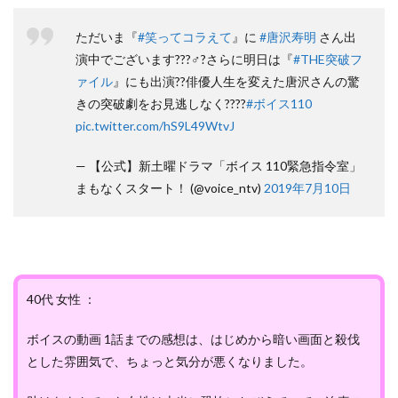
ただいま『
#笑ってコラえて
』に
#唐沢寿明
さん出
演中でございます???♂?さらに明日は『
#THE突破フ
ァイル
』にも出演??俳優人生を変えた唐沢さんの驚
きの突破劇をお見逃しなく????
#ボイス110
pic.twitter.com/hS9L49WtvJ
— 【公式】新土曜ドラマ「ボイス 110緊急指令室」
まもなくスタート！ (@voice_ntv)
2019年7月10日
40代 女性 ：
ボイスの動画 1話までの感想は、はじめから暗い画面と殺伐
とした雰囲気で、ちょっと気分が悪くなりました。