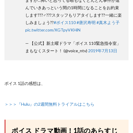
ますが…怖いと思ってる暇もなくどんどん事件が進
んでいきあっという間の1時間になることをお約束
します???♂???スタッフもリアタイします??一緒に楽
しみましょう??
#ボイス110
#唐沢寿明
#真木よう子
pic.twitter.com/XGTpyVKHiN
— 【公式】新土曜ドラマ「ボイス 110緊急指令室」
まもなくスタート！ (@voice_ntv)
2019年7月13日
ボイス 1話の感想は、
＞＞＞『Hulu』の2週間無料トライアルはこちら
ボイス ドラマ動画！1話のあらすじ