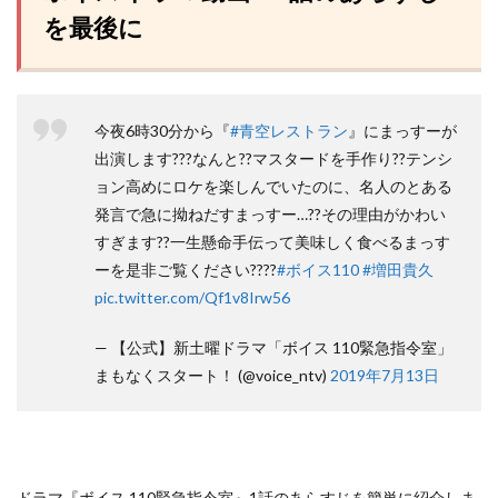
を最後に
今夜6時30分から『
#青空レストラン
』にまっすーが
出演します???なんと??マスタードを手作り??テンシ
ョン高めにロケを楽しんでいたのに、名人のとある
発言で急に拗ねだすまっすー…??その理由がかわい
すぎます??一生懸命手伝って美味しく食べるまっす
ーを是非ご覧ください????
#ボイス110
#増田貴久
pic.twitter.com/Qf1v8Irw56
— 【公式】新土曜ドラマ「ボイス 110緊急指令室」
まもなくスタート！ (@voice_ntv)
2019年7月13日
ドラマ『ボイス 110緊急指令室』1話のあらすじを簡単に紹介しま