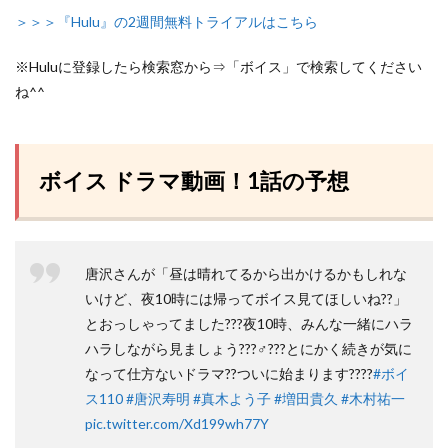
＞＞＞『Hulu』の2週間無料トライアルはこちら
※Huluに登録したら検索窓から⇒「ボイス」で検索してください
ね^^
ボイス ドラマ動画！1話の予想
唐沢さんが「昼は晴れてるから出かけるかもしれな
いけど、夜10時には帰ってボイス見てほしいね??」
とおっしゃってました???夜10時、みんな一緒にハラ
ハラしながら見ましょう???♂???とにかく続きが気に
なって仕方ないドラマ??ついに始まります????
#ボイ
ス110
#唐沢寿明
#真木よう子
#増田貴久
#木村祐一
pic.twitter.com/Xd199wh77Y