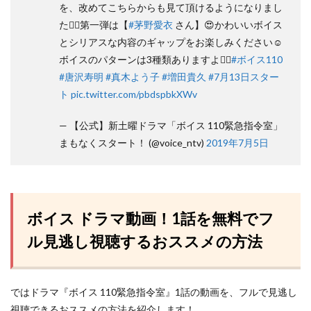
を、改めてこちらからも見て頂けるようになりまし
た💁‍♂️第一弾は【
#茅野愛衣
さん】😍かわいいボイス
とシリアスな内容のギャップをお楽しみください☺️
ボイスのパターンは3種類ありますよ👮‍♂️
#ボイス110
#唐沢寿明
#真木よう子
#増田貴久
#7月13日スター
ト
pic.twitter.com/pbdspbkXWv
— 【公式】新土曜ドラマ「ボイス 110緊急指令室」
まもなくスタート！ (@voice_ntv)
2019年7月5日
ボイス ドラマ動画！1話を無料でフ
ル見逃し視聴するおススメの方法
ではドラマ『ボイス 110緊急指令室』1話の動画を、フルで見逃し
視聴できるおススメの方法を紹介します！