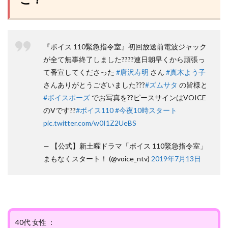
『ボイス 110緊急指令室』初回放送前電波ジャック
が全て無事終了しました????連日朝早くから頑張っ
て番宣してくださった
#唐沢寿明
さん
#真木よう子
さんありがとうございました???
#ズムサタ
の皆様と
#ボイスポーズ
でお写真を??ピースサインはVOICE
のVです??
#ボイス110
#今夜10時スタート
pic.twitter.com/w0I1Z2UeBS
— 【公式】新土曜ドラマ「ボイス 110緊急指令室」
まもなくスタート！ (@voice_ntv)
2019年7月13日
40代 女性 ：