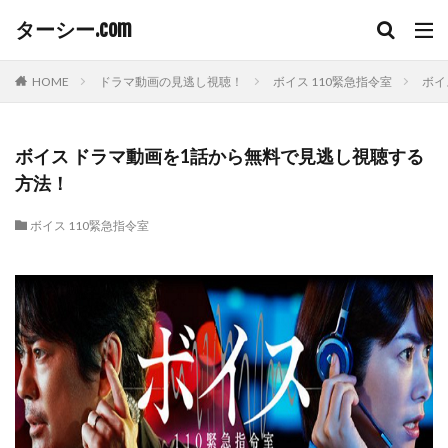
ターシー.com
HOME
ドラマ動画の見逃し視聴！
ボイス 110緊急指令室
ボイ
ボイス ドラマ動画を1話から無料で見逃し視聴する
方法！
ボイス 110緊急指令室