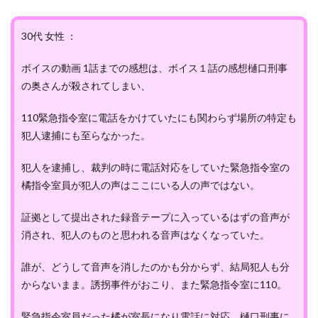
30代 女性 ：
ボイスの動画 1話までの感想は、ボイス１話の感想樋口刑事
の奥さんが殺されてしまい、
110緊急指令室に電話をかけていたにも関わらず場所の特定も
犯人逮捕にも至らなかった。
犯人を逮捕し、裁判の時に電話対応をしていた緊急指令室の
橘指令室員が犯人の声はここにいる人の声ではない。
証拠として提出された録音テープに入っているはずの音声が
消され、犯人のものと思われる音声はなくなっていた。
誰が、どうして音声を消したのかも分からず、結局犯人も分
からないまま。誘拐事件がおこり、また緊急指令室に110。
緊急指令室員だった橘が室長になり電話に対応。樋口刑事に