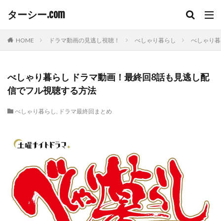
ターシー.com
HOME
ドラマ動画の見逃し視聴！
べしゃり暮らし
べしゃり暮
べしゃり暮らし ドラマ動画！最終回8話も見逃し配
信でフル視聴する方法
べしゃり暮らし
,
ドラマ最終回まとめ