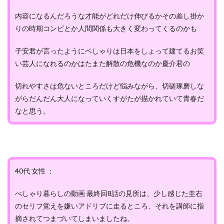
内容になるんだろうな才能がどれだけ伸びるかその差し掛か
りの時期コンビとか人間関係も大きく変わってくるのかも
子安君が言ったようにベしゃりは日本をしょって建てるお笑
い芸人になれるのかはたまた解散の危機なのか慶介君の
切れやすさは危ないところだけど悩みながら、切磋琢磨しな
がらだんだん大人になっていくすがたが描かれていて青春だ
なと思う。
40代 女性 ：
べしゃり暮らしの動画 最終回8話の見所は、少し感じた圭右
のセリフ覚えを嫌いアドリブに走るところ、それを講師に指
摘されてつまづいてしまいましたね。