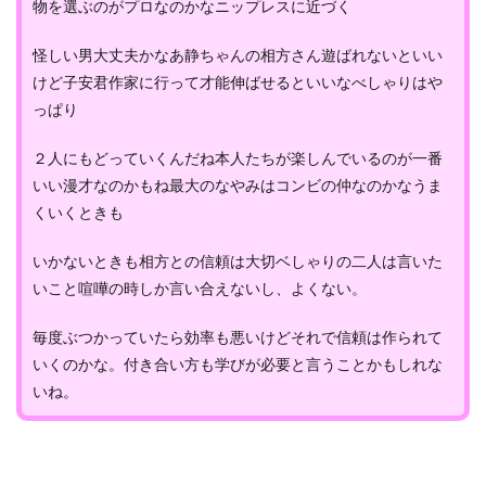
物を選ぶのがプロなのかなニップレスに近づく
怪しい男大丈夫かなあ静ちゃんの相方さん遊ばれないといい
けど子安君作家に行って才能伸ばせるといいなべしゃりはや
っぱり
２人にもどっていくんだね本人たちが楽しんでいるのが一番
いい漫才なのかもね最大のなやみはコンビの仲なのかなうま
くいくときも
いかないときも相方との信頼は大切ベしゃりの二人は言いた
いこと喧嘩の時しか言い合えないし、よくない。
毎度ぶつかっていたら効率も悪いけどそれで信頼は作られて
いくのかな。付き合い方も学びが必要と言うことかもしれな
いね。