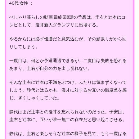
40代 女性 ：
べしゃり暮らしの動画 最終回8話の予想は、圭右と辻本はコ
ンビとして、漫才新人グランプリに出場する。
やるからには必ず優勝だと意気込むが、その頑張りがから回
りしてしまう。
一度目は、何とか予選通過できるが、二度目は失敗を恐れる
あまり、圭右が自分の力を出し切れない。
そんな圭右に辻本は不満をぶつけ、ふたりは気まずくなって
しまう。静代とはるかも、漫才に対するお互いの温度差を感
じ、ぎくしゃくしていた。
静代はまだ辻本との漫才を忘れられないのだった。子安は、
圭右と辻本に、互いが唯一無二の存在だと思い起こさせる。
静代は、圭右と楽しそうな辻本の様子を見て、もう一度はる