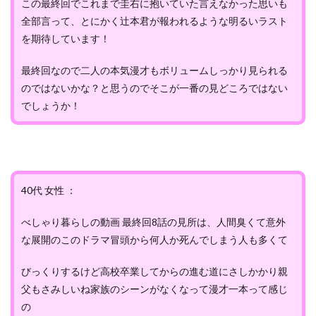
この最終回でこれまで圭右に抱いていた言えなかった思いも
全部言って、とにかく辻本君が報われるような明るいラスト
を期待しています！
最終回なので二人の本気漫才もボリュームしっかり見られる
のではないかな？と思うのでそこが一番の見どころではない
でしょうか！
40代 女性 ：
べしゃり暮らしの動画 最終回8話の見所は、人間臭くて意外
な展開のこのドラマ冒頭から何人か死んでしまう人も多くて
びっくりするけど高校卒業してからの進む道にさしかかり親
父もさみしいね家族のシーンがなくなって漫才一本って感じ
の