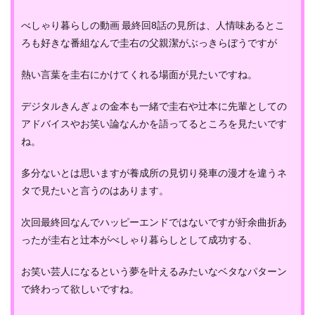
べしゃり暮らしの動画 最終回8話の見所は、人情味あるとこ
ろも好きな番組なんで圭右の父親潔がぶっきらぼうですが
熱い言葉を圭右にかけてくれる場面が見たいですね。
デジタルきんぎょの金本も一緒で圭右や辻本に先輩としての
アドバイスやお笑い論なんかを語ってるところを見たいです
ね。
多分ないとは思いますが養成所の見切り発車の漫才を違うネ
タで見たいと言うのはあります。
次回最終回なんでハッピーエンドではないですが紆余曲折あ
ったが圭右と辻本がべしゃり暮らしとして成功する、
お笑い芸人になるという夢を叶えるみたいなベタなパターン
で終わって欲しいですね。