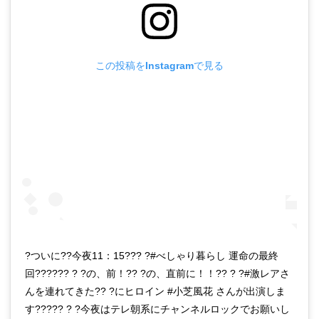
この投稿をInstagramで見る
?ついに??今夜11：15??? ?#べしゃり暮らし 運命の最終
回?????? ? ?の、前！?? ?の、直前に！！?? ? ?#激レアさ
んを連れてきた?? ?にヒロイン #小芝風花 さんが出演しま
す????? ? ?今夜はテレ朝系にチャンネルロックでお願いし