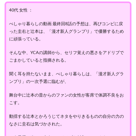
40代 女性 ：
べしゃり暮らしの動画 最終回8話の予想は、再びコンビに戻
った圭右と辻本は、「漫才新人グランプリ」で優勝するため
に頑張っている。
そんな中、YCAの講師から、セリフ覚えの悪さをアドリブで
ごまかしていると指摘される。
聞く耳を持たないまま、べしゃり暮らしは、「漫才新人グラ
ンプリ」の一次予選に臨むが、
舞台中に辻本の昔からのファンの女性が客席で体調不良をお
こす。
動揺する辻本とかろうじてネタをやりきるものの自分の力の
なさに圭右は気づかされた。