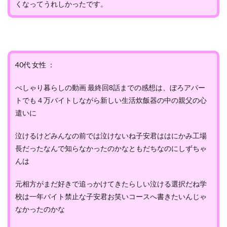
くなってうれしかったです。
40代 女性 ：
べしゃり暮らしの動画 最終回8話までの感想は、ぼろアパー
トでも４万バイトしながら新しい生活炊飯器の中の親父の心
遣いに
泣けるけどみんなの前では泣けないね子安君ははにかみ工場
長だったなんで知らなかったのかなともだちなのにしずちゃ
んは
元相方がまだ好きで追っかけてきたらしい泣ける選択だね学
校は一年バイト禁止な子安君お笑いコースへ書きたいんじゃ
なかったのかな