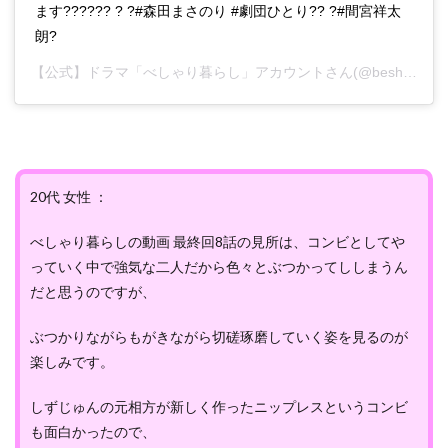
ます?????? ? ?#森田まさのり #劇団ひとり?? ?#間宮祥太
朗?
【公式】ドラマ「べしゃり暮らし」アカウント
さん(@beshari_ex)がシェアした投稿 –
20代 女性 ：
べしゃり暮らしの動画 最終回8話の見所は、コンビとしてや
っていく中で強気な二人だから色々とぶつかってししまうん
だと思うのですが、
ぶつかりながらもがきながら切磋琢磨していく姿を見るのが
楽しみです。
しずじゅんの元相方が新しく作ったニップレスというコンビ
も面白かったので、