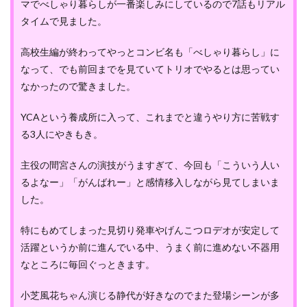
マでべしゃり暮らしが一番楽しみにしているので7話もリアル
タイムで見ました。
高校生編が終わってやっとコンビ名も「べしゃり暮らし」に
なって、でも前回までを見ていてトリオでやるとは思ってい
なかったので驚きました。
YCAという養成所に入って、これまでと違うやり方に苦戦す
る3人にやきもき。
主役の間宮さんの演技がうますぎて、今回も「こういう人い
るよなー」「がんばれー」と感情移入しながら見てしまいま
した。
特にもめてしまった見切り発車やげんこつロデオが安定して
活躍というか前に進んでいる中、うまく前に進めない不器用
なところに毎回ぐっときます。
小芝風花ちゃん演じる静代が好きなのでまた登場シーンが多