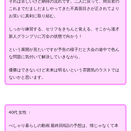
それは苦しいけど納得の流れです。二人に戻って、間宮君の
これまでだましだましやってきた不真面目さが正されてより
お笑いに真剣に取り組む。
しっかり練習する、セリフをきちんと覚える。そこから漫才
新人グランプリに万全の状態で向かう！
という展開が見たいですが予告の様子だと大会の途中で色ん
な問題に気付いて解決していきながら、
優勝はできないけど未来は明るいという雰囲気のラストでは
ないかと思います。
40代 女性 ：
べしゃり暮らしの動画 最終回8話の予想は、情じゃなくて本