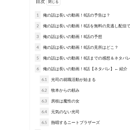
目次
1
俺の話は長いの動画！8話の予告は？
2
俺の話は長いの動画！8話を無料の見逃し配信
3
俺の話は長いの動画！8話の予想
4
俺の話は長いの動画！8話の見所はどこ？
5
俺の話は長いの動画！8話までの感想＆ネタバ
6
俺の話は長いの動画！8話【ネタバレ】← 紹介
6.1
光司の就職活動が始まる
6.2
牧本からの頼み
6.3
房枝は魔性の女
6.4
元気のない光司
6.5
熱唱するニートブラザーズ