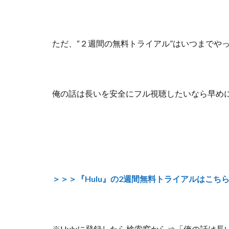
ただ、
“２週間の無料トライアル”はいつまでや
俺の話は長いを安全にフル視聴したいなら早め
＞＞＞『Hulu』の2週間無料トライアルはこち
※Huluに登録したら検索窓から⇒「俺の話は長