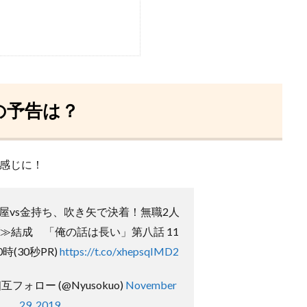
の予告は？
な感じに！
屋vs金持ち、吹き矢で決着！無職2人
≫結成 「俺の話は長い」第八話 11
時(30秒PR)
https://t.co/xhepsqIMD2
フォロー (@Nyusokuo)
November
29, 2019