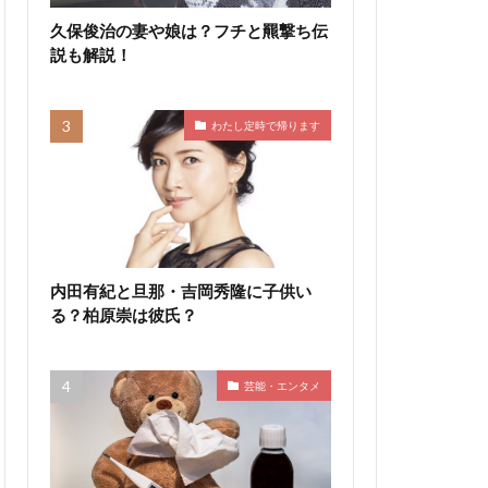
久保俊治の妻や娘は？フチと羆撃ち伝
説も解説！
わたし定時で帰ります
内田有紀と旦那・吉岡秀隆に子供い
る？柏原崇は彼氏？
芸能・エンタメ