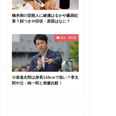
橋本病の芸能人に綾瀬はるかや藤原紀
香？顔つきや症状・原因はなに？
政治・衆院選
小泉進次郎は身長168cmで低い？孝太
郎や父・純一郎と画像比較！