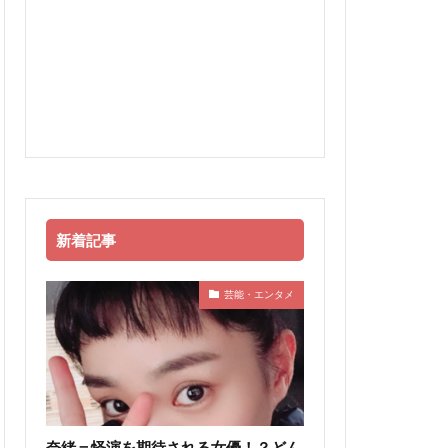
新着記事
芸能・エンタメ
奈緒＝怪演を期待される女優！？どん