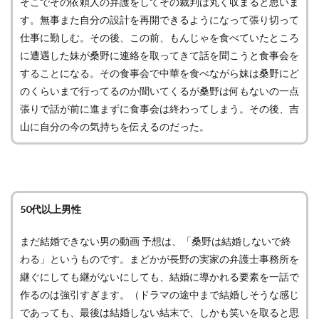
そこでその依頼人の弁護をしてその裁判は丸く収まると思いま
す。無事また自分の設計を再開できるようになって張り切って
仕事に勤しむ。その後、この前、もんじゃを食べていたところ
に遭遇した妹が桑野に連絡を取ってきて話を聞こうと食事会を
することになる。その食事会で中華を食べながら妹は桑野にど
のくらいまで行ってるのか聞いてくるが桑野は何もないの一点
張りで話が前に進まずに食事会は終わってしまう。その後、吉
山に自分の今の気持ちを伝えるのだった。
50代以上男性
まだ結婚できない男の動画 予想は、「桑野は結婚しないで終
わる」というものです。まどかが長野の実家の弁護士事務所を
継ぐにしても継がないにしても、結婚に導かれる要素を一話で
作るのは強引すぎます。（ドラマの途中まで結婚しそうな感じ
であっても、最後は結婚しない結末で、しかも笑いを取ると思