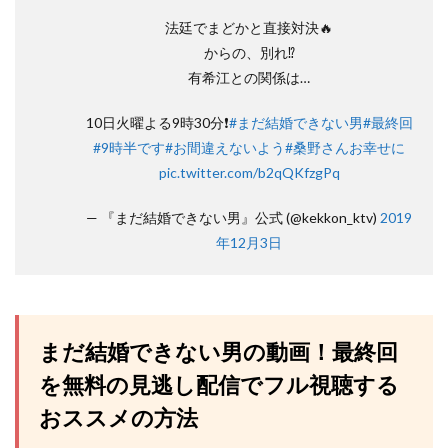
法廷でまどかと直接対決🔥
からの、別れ⁉️
有希江との関係は…
10日火曜よる9時30分❗️
#まだ結婚できない男
#最終回
#9時半です
#お間違えないよう
#桑野さんお幸せに
pic.twitter.com/b2qQKfzgPq
— 『まだ結婚できない男』公式 (@kekkon_ktv)
2019
年12月3日
まだ結婚できない男の動画！最終回
を無料の見逃し配信でフル視聴する
おススメの方法