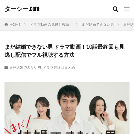
ターシー.com
HOME
ドラマ動画の見逃し視聴！
まだ結婚できない男
まだ結
まだ結婚できない男 ドラマ動画！10話最終回も見
逃し配信でフル視聴する方法
まだ結婚できない男
,
ドラマ最終回まとめ