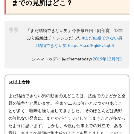
までの見所はどこ？
「まだ結婚できない男」今夜最終回！阿部寛、13年
ぶり続編はチャレンジだった
#まだ結婚できない男
#結婚できない男
https://t.co/PqidEUkqbS
— シネマトゥデイ (@cinematoday)
2019年12月9日
50以上女性
まだ結婚できない男の動画の見どころは、法廷でのまどかと桑
野の論争だと思います。 今まで二人は何かとぶつかりあうこ
とが多く、喧嘩を繰り返してきました。 そのほとんどは桑野
の何気ない発言に、まどかがイラッとしてしまうことが多かっ
たように思います。 しかし、今度は仕事上での対立で、ある
意味、今までの喧嘩の集大成のようにも思えました。 このこ