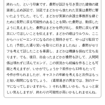
終わった、という印象です。桑野が設計を引き受けた建物の建
築差し止め訴訟で、法廷でまどかから放たれた言葉は桑野に響
いたようでした。そして、まどかが実家の弁護士事務所を継ぐ
ために長野に戻る可能性のあることを聞いた桑野は、動揺した
ように見えました。桑野はまどかを呼び出し、長野に戻らず東
京にいてほしいことを伝えます。まどかの瞳はウルウル。ここ
からハッピーエンドになるのかと期待させて、やっぱり駄目で
した（予想した通り笑いを取りに行きましたね）。桑野がセリ
フを考えて話したことを暴露し、まどかは機嫌を損ねて立ち去
ります。でも、後日、出会ったまどかが桑野を許して、人間関
係は壊れずに済んでエンド。この状況から続編を作ることも可
能と考えますが、いかがでしょうか？前作から13年もたって
今作が作られましたが、キャストの年齢を考えると次作はもっ
と短い期間になるでしょう。（還暦過ぎの男女では、別のテー
マになってしまいますから。）それも難しいかも。ちょっと寂
しい気もしますが、終わりの可能性が高いかもしれませんね。