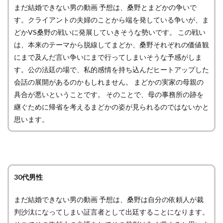
まだ結婚できない男の動画 予想は、桑野とまどかの争いで
す。クライアントの夫婦のことから端を発している争いが、ま
どかVS桑野の戦いに発展していきそうな勢いです。 この戦い
は、本来のテーマから脱線してまどか、桑野それぞれの価値観
にまで及んだ言い争いにまで行ってしまいそうな予感がしま
す。公の法廷の場で、私的感情を持ち込んだヒートアップした
会話の展開があるのかもしれません。 まどかの実家の母親の
具合が悪いということです。 そのことで、母の事務所の跡を
継ぐために帰省を考えるまどかの姿が見られるのではないかと
思います。
30代男性
まだ結婚できない男の動画 予想は、桑野は自分の依頼人が裁
判沙汰になってしまい証言者として出廷することになります。