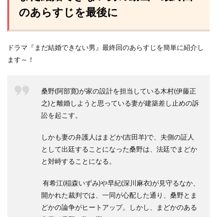
のあらすじを最後に
ドラマ『まだ結婚できない男』最終回のあらすじを簡単に紹介し
ます～！
桑野(阿部寛)が家の設計を担当している木村(伊藤正
之)と離婚しようと思っている妻が建築差し止めの訴
訟を起こす。
しかも妻の弁護人はまどか(吉田羊)で、夫側の証人
として出廷することになった桑野は、法廷でまどか
と対峙することになる。
有希江(稲森いずみ)や早紀(深川麻衣)が見守るなか、
開かれた裁判では、一同が心配した通り、桑野とま
どかの論争がヒートアップ。しかし、まどかのある