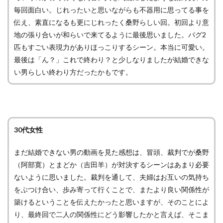
毎回面白い。じれったいと思いながらも不器用に思ってる事を
伝え、素直になるも更にじれったく桑野らしい回。初回より意
地の張り合いが和らいで来てるように最後思いました。パグ2
匹もすごい表現力がありほっこりするシーン。本当に可愛い。
最後は「ん？」これで終わり？と少しなりましたが結婚できな
い男らしい終わり方だったかもです。
30代女性
まだ結婚できない男の動画を見た感想は、冒頭、裁判でが桑野
（阿部寛）とまどか（吉田羊）が対決するシーンはあまり必要
ないように思いました。裁判を通して、夫婦はお互いの気持ち
をぶつけ合い、歩み寄って行くことで、またより良い関係性が
築けるということを伝えたかったと思いますが、そのことによ
り、最終回で二人の関係性にどう影響したかと言えば、そこま