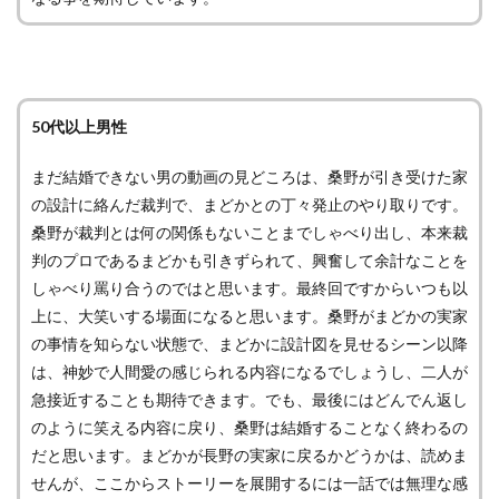
50代以上男性
まだ結婚できない男の動画の見どころは、桑野が引き受けた家
の設計に絡んだ裁判で、まどかとの丁々発止のやり取りです。
桑野が裁判とは何の関係もないことまでしゃべり出し、本来裁
判のプロであるまどかも引きずられて、興奮して余計なことを
しゃべり罵り合うのではと思います。最終回ですからいつも以
上に、大笑いする場面になると思います。桑野がまどかの実家
の事情を知らない状態で、まどかに設計図を見せるシーン以降
は、神妙で人間愛の感じられる内容になるでしょうし、二人が
急接近することも期待できます。でも、最後にはどんでん返し
のように笑える内容に戻り、桑野は結婚することなく終わるの
だと思います。まどかが長野の実家に戻るかどうかは、読めま
せんが、ここからストーリーを展開するには一話では無理な感