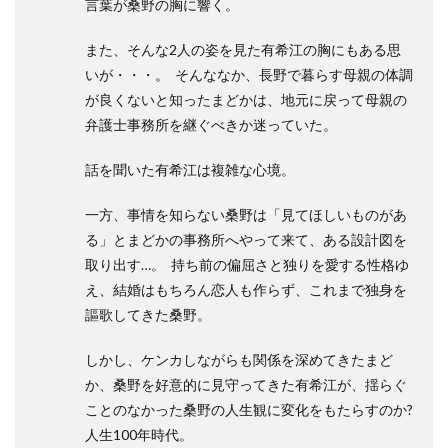
言葉が桑野の胸に響く。
また、そんな2人の姿を見た有希江の胸にもある思
いが・・・。 そんななか、長野で暮らす母親の体調
が良くないと知ったまどかは、地元に戻って母親の
弁護士事務所を継ぐべきか迷っていた。
話を聞いた有希江は複雑な心境。
一方、事情を知らない桑野は「見てほしいものがあ
る」とまどかの事務所へやって来て、ある設計図を
取り出す…。 持ち前の偏屈さと独りを愛する性格ゆ
え、結婚はもちろん恋人も作らず、これまで独身を
謳歌してきた桑野。
しかし、ケンカしながらも関係を深めてきたまど
か、桑野を好意的に見守ってきた有希江が、揺らぐ
ことのなかった桑野の人生観に変化をもたらすのか?
人生100年時代。