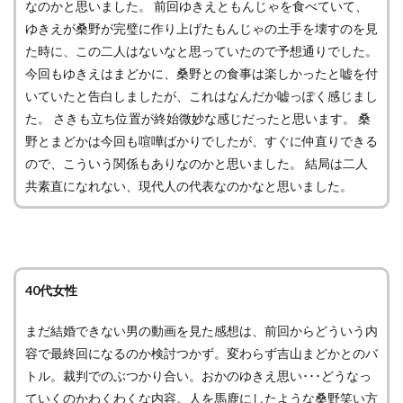
なのかと思いました。 前回ゆきえともんじゃを食べていて、
ゆきえが桑野が完璧に作り上げたもんじゃの土手を壊すのを見
た時に、この二人はないなと思っていたので予想通りでした。
今回もゆきえはまどかに、桑野との食事は楽しかったと嘘を付
いていたと告白しましたが、これはなんだか嘘っぽく感じまし
た。 さきも立ち位置が終始微妙な感じだったと思います。 桑
野とまどかは今回も喧嘩ばかりでしたが、すぐに仲直りできる
ので、こういう関係もありなのかと思いました。 結局は二人
共素直になれない、現代人の代表なのかなと思いました。
40代女性
まだ結婚できない男の動画を見た感想は、前回からどういう内
容で最終回になるのか検討つかず。変わらず吉山まどかとのバ
トル。裁判でのぶつかり合い。おかのゆきえ思い･･･どうなっ
ていくのかわくわくな内容。人を馬鹿にしたような桑野笑い方