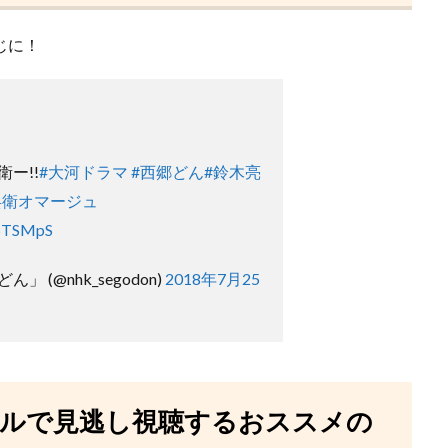
じに！
ー!!
#大河ドラマ
#西郷どん
#鈴木亮
兵衛オマージュ
C5TSMpS
 (@nhk_segodon)
2018年7月25
フルで見逃し視聴するおススメの