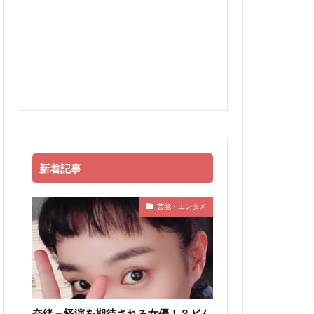
新着記事
芸能・エンタメ
奈緒＝怪演を期待される女優！？どん