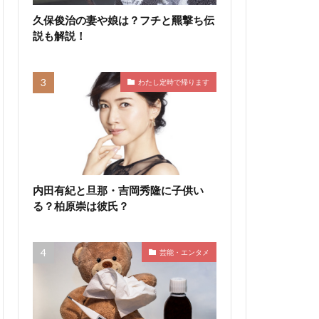
久保俊治の妻や娘は？フチと羆撃ち伝
説も解説！
わたし定時で帰ります
内田有紀と旦那・吉岡秀隆に子供い
る？柏原崇は彼氏？
芸能・エンタメ