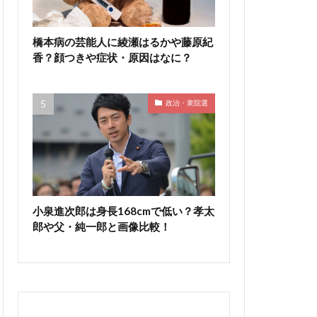
橋本病の芸能人に綾瀬はるかや藤原紀
香？顔つきや症状・原因はなに？
政治・衆院選
小泉進次郎は身長168cmで低い？孝太
郎や父・純一郎と画像比較！