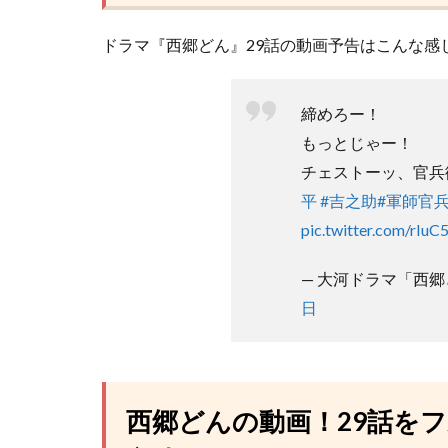
ドラマ『西郷どん』29話の動画予告はこんな感
締めろー！
もっとじゃー！
チェストーッ、官兵衛
平
#吉之助
#軍師官
pic.twitter.com/rIu
— 大河ドラマ「西郷どん」
日
西郷どんの動画！29話を