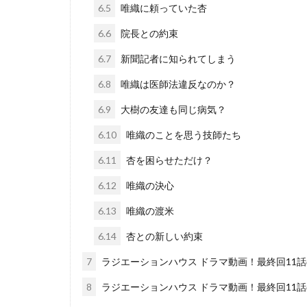
6.5
唯織に頼っていた杏
6.6
院長との約束
6.7
新聞記者に知られてしまう
6.8
唯織は医師法違反なのか？
6.9
大樹の友達も同じ病気？
6.10
唯織のことを思う技師たち
6.11
杏を困らせただけ？
6.12
唯織の決心
6.13
唯織の渡米
6.14
杏との新しい約束
7
ラジエーションハウス ドラマ動画！最終回11
8
ラジエーションハウス ドラマ動画！最終回11