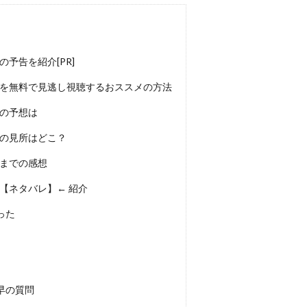
予告を紹介[PR]
話を無料で見逃し視聴するおススメの方法
話の予想は
話の見所はどこ？
話までの感想
【ネタバレ】← 紹介
った
早の質問