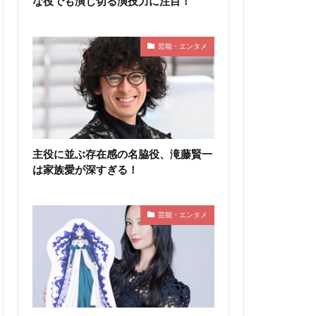
な役でも演じ切る演技力に注目！
芸能・エンタメ
主役に並ぶ存在感の名脇役、滝藤賢一
は家族愛が深すぎる！
芸能・エンタメ