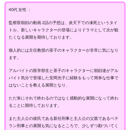
40代 女性 ：
監察医朝顔の動画 2話の予想は、炎天下での凍死というタイ
トル、新しいキャラクターの登場によりドラマとして次が観
たくなる展開を期待しております。
個人的には主任教授の茶子のキャラクターが非常に気になり
ます。
アルバイトの医学部生と茶子のキャラクターに朝顔達がアル
バイト気分で登場した安岡光子に経験をもって簡単な仕事で
はないことを教える展開となり、
ただ単にそれで終わるのではなく感動的な展開になって終わ
ることに期待しております。
また主人公の彼氏である新任刑事と主人公の父親であるベテ
ラン刑事との展開も気になるところで、少しずつ勘づいてく