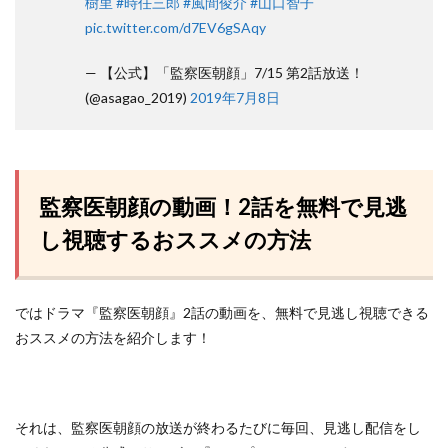
樹里
#時任三郎
#風間俊介
#山口智子
pic.twitter.com/d7EV6gSAqy
— 【公式】「監察医朝顔」7/15 第2話放送！
(@asagao_2019)
2019年7月8日
監察医朝顔の動画！2話を無料で見逃
し視聴するおススメの方法
ではドラマ『監察医朝顔』2話の動画を、無料で見逃し視聴できる
おススメの方法を紹介します！
それは、監察医朝顔の放送が終わるたびに毎回、見逃し配信をし