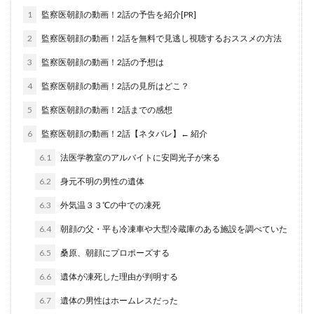
1
監察医朝顔の動画！2話の予告を紹介[PR]
2
監察医朝顔の動画！2話を無料で見逃し視聴するおススメの方法
3
監察医朝顔の動画！2話の予想は
4
監察医朝顔の動画！2話の見所はどこ？
5
監察医朝顔の動画！2話までの感想
6
監察医朝顔の動画！2話【ネタバレ】← 紹介
6.1
法医学教室のアルバイトに安岡光子が来る
6.2
身元不明の男性の遺体
6.3
外気温３３℃の中での凍死
6.4
朝顔の父・平も冷凍車や大型冷蔵庫のある施設を調べていた
6.5
桑原、朝顔にプロポーズする
6.6
遺体が凍死した理由が判明する
6.7
遺体の男性はホームレスだった