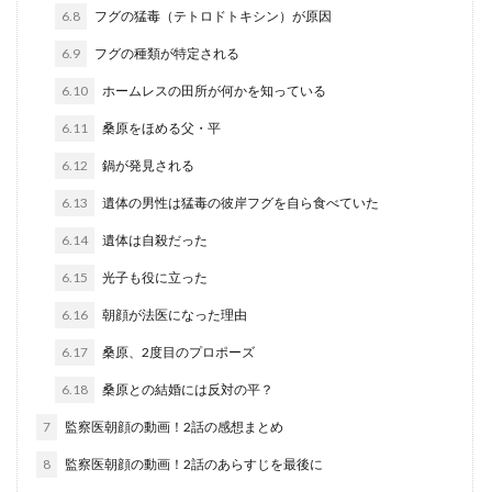
6.8
フグの猛毒（テトロドトキシン）が原因
6.9
フグの種類が特定される
6.10
ホームレスの田所が何かを知っている
6.11
桑原をほめる父・平
6.12
鍋が発見される
6.13
遺体の男性は猛毒の彼岸フグを自ら食べていた
6.14
遺体は自殺だった
6.15
光子も役に立った
6.16
朝顔が法医になった理由
6.17
桑原、2度目のプロポーズ
6.18
桑原との結婚には反対の平？
7
監察医朝顔の動画！2話の感想まとめ
8
監察医朝顔の動画！2話のあらすじを最後に