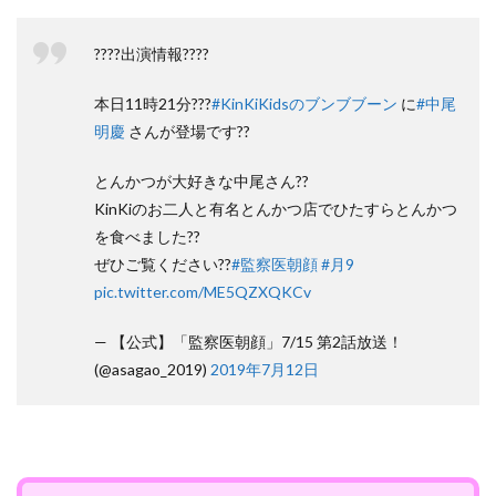
????出演情報????
本日11時21分???
#KinKiKidsのブンブブーン
に
#中尾
明慶
さんが登場です??
とんかつが大好きな中尾さん??
KinKiのお二人と有名とんかつ店でひたすらとんかつ
を食べました??
ぜひご覧ください??
#監察医朝顔
#月9
pic.twitter.com/ME5QZXQKCv
— 【公式】「監察医朝顔」7/15 第2話放送！
(@asagao_2019)
2019年7月12日