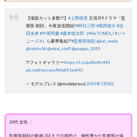
【場面カット多数??】
#上野樹里
主演月9ドラマ「監
察医 朝顔」今夜放送開始?
#時任三郎
#風間俊介
#志
田未来
#中尾明慶
#森本慎太郎
（
#SixTONES
／
#ジャ
ニーズJr
）ら豪華集結??
#監察医朝顔
@juri_wada
@tokito36
@mirai_staff
@asagao_2019
??フォトギャラリー
https://t.co/pdXxRrr445
pic.twitter.com/NVqFA1eyHO
— モデルプレス (@modelpress)
2019年7月8日
20代 女性 ：
監察医朝顔の動画 2話までの感想は、個性豊かな監察医が多