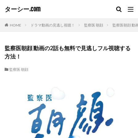
ターシー.com
HOME
ドラマ動画の見逃し視聴！
監察医 朝顔
監察医朝顔 動
監察医朝顔 動画の2話も無料で見逃しフル視聴する
方法！
監察医 朝顔