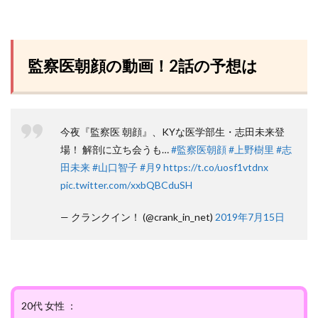
監察医朝顔の動画！2話の予想は
今夜『監察医 朝顔』、KYな医学部生・志田未来登
場！ 解剖に立ち会うも…
#監察医朝顔
#上野樹里
#志
田未来
#山口智子
#月9
https://t.co/uosf1vtdnx
pic.twitter.com/xxbQBCduSH
— クランクイン！ (@crank_in_net)
2019年7月15日
20代 女性 ：