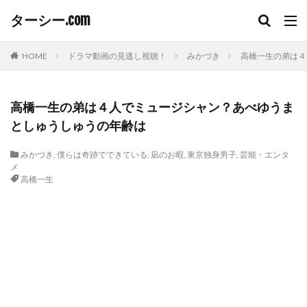
ターシー.com
HOME
ドラマ動画の見逃し視聴！
みかづき
高橋一生の弟は４
高橋一生の弟は４人でミュージシャン？あべゆうま
としゅうしゅうの年齢は
みかづき
,
僕らは奇跡でできている
,
凪のお暇
,
東京独身男子
,
芸能・エンタ
メ
高橋一生