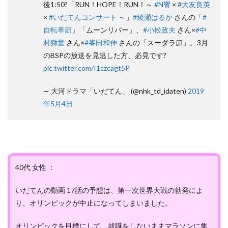
後1:50?「RUN！HOPE！RUN！～
#N響
×
#大友良英
×
#いだてんコンサート
～」
#綾瀬はるか
さんの「
#
自転車節
」「ムーンリバー」、
#小松政夫
さん×
#中
村獅童
さん×
#峯田和伸
さんの「スーダラ節」。3月
のBSPの放送を見逃した方、必見です?
pic.twitter.com/I1czcagt5P
— 大河ドラマ「いだてん」 (@nhk_td_idaten)
2019
年5月4日
40代 女性 ：
いだてんの動画 17話の予想は、第一次世界大戦の勃発によ
り、オリンピックが中止になってしまいました。
オリンピックを目標にして、就職をしないままマラソンに集