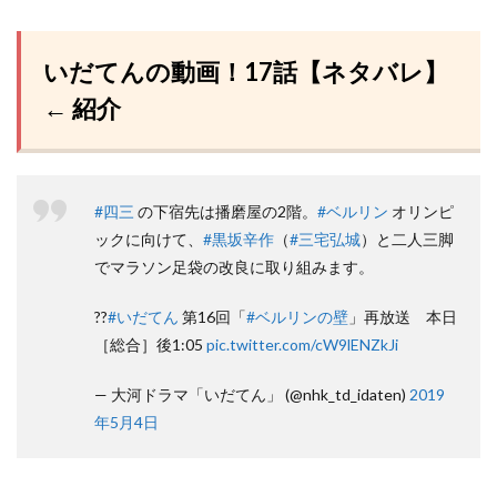
いだてんの動画！17話【ネタバレ】
← 紹介
#四三
の下宿先は播磨屋の2階。
#ベルリン
オリンピ
ックに向けて、
#黒坂辛作
（
#三宅弘城
）と二人三脚
でマラソン足袋の改良に取り組みます。
??
#いだてん
第16回「
#ベルリンの壁
」再放送 本日
［総合］後1:05
pic.twitter.com/cW9lENZkJi
— 大河ドラマ「いだてん」 (@nhk_td_idaten)
2019
年5月4日