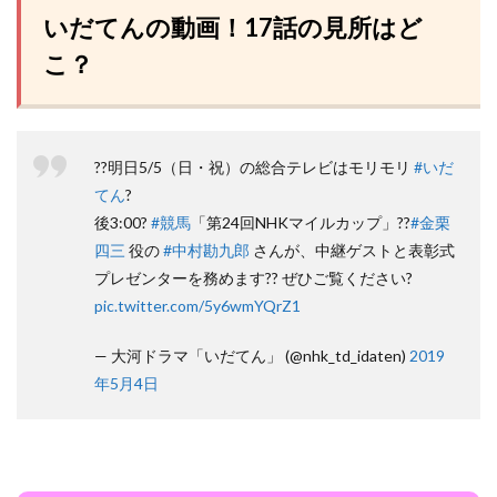
いだてんの動画！17話の見所はど
こ？
??明日5/5（日・祝）の総合テレビはモリモリ
#いだ
てん
?
後3:00?
#競馬
「第24回NHKマイルカップ」??
#金栗
四三
役の
#中村勘九郎
さんが、中継ゲストと表彰式
プレゼンターを務めます?? ぜひご覧ください?
pic.twitter.com/5y6wmYQrZ1
— 大河ドラマ「いだてん」 (@nhk_td_idaten)
2019
年5月4日