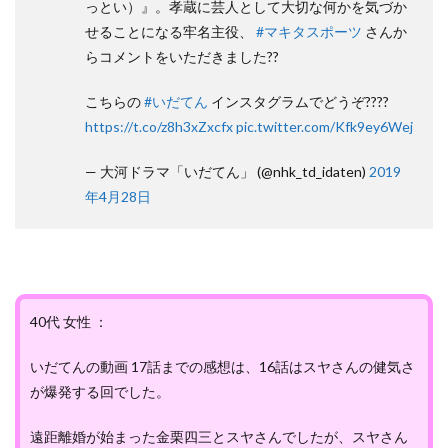
っとい）』。孝蔵に芸人として大切な何かを気づか
せることになる牢名主役、
#マキタスポーツ
さんか
らコメントをいただきました??
こちらの
#いだてん
インスタグラムでどうぞ????
https://t.co/z8h3xZxcfx
pic.twitter.com/Kfk9ey6Wej
— 大河ドラマ「いだてん」 (@nhk_td_idaten)
2019
年4月28日
40代 女性 ：
いだてんの動画 17話までの感想は、16話はスヤさんの健気さ
が爆発する回でした。
遠距離婚が始まった金栗四三とスヤさんでしたが、スヤさん