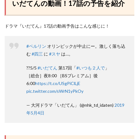
いだてんの動画！17話の予告を紹介
ドラマ『いだてん』17話の動画予告はこんな感じに！
#ベルリン
オリンピックが中止にー。激しく落ち込
む
#四三
に
#スヤ
は…。
??5/5
#いだてん
第17回「
#いつも２人で
」
［総合］夜8:00 ［BSプレミアム］後
6:00
https://t.co/USgPiClLjE
pic.twitter.com/sWrN1yPkOy
— 大河ドラマ「いだてん」 (@nhk_td_idaten)
2019
年5月4日