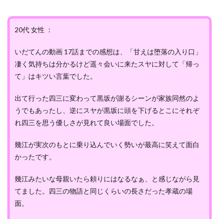
20代 女性 ：
いだてんの動画 17話までの感想は、「甘えは堕落の入り口」
凄く気持ちは分かるけど遥々会いに来たスヤに対して「帰っ
て」はキツい言葉でした。
出て行った四三に変わって黒坂が謝るシーンが家族同然のよ
うでもあったし、逆にスヤが黒坂に頭を下げるとこにそれぞ
れ四三を思う優しさが見れて良い場面でした。
幾江が実次のもとに乗り込んでいく勢いが最高に笑えて面白
かったです。
幾江みたいな母親いたら頼りにはなるなぁ、と感じながら見
てました。四三の物語と同じくらいの長さだった孝蔵の場
面。