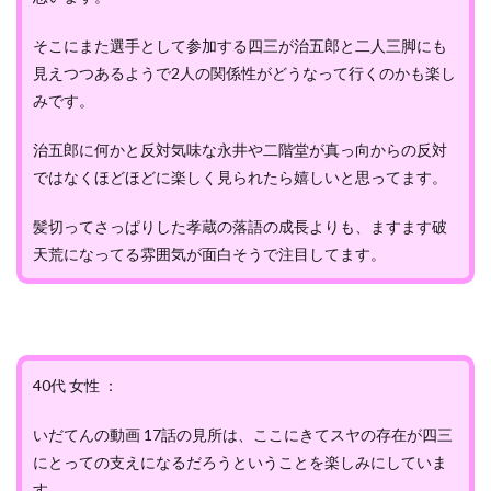
そこにまた選手として参加する四三が治五郎と二人三脚にも
見えつつあるようで2人の関係性がどうなって行くのかも楽し
みです。
治五郎に何かと反対気味な永井や二階堂が真っ向からの反対
ではなくほどほどに楽しく見られたら嬉しいと思ってます。
髪切ってさっぱりした孝蔵の落語の成長よりも、ますます破
天荒になってる雰囲気が面白そうで注目してます。
40代 女性 ：
いだてんの動画 17話の見所は、ここにきてスヤの存在が四三
にとっての支えになるだろうということを楽しみにしていま
す。