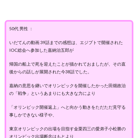
50代 男性 ：
いだてんの動画 39話までの感想は、エジプトで開催された
IOC総会へ参加した嘉納治五郎が
帰国の船上で死を迎えたことが描かれておましたが、その直
後からの話しが展開された今38話でした。
嘉納の意思を継いでオリンピックを開催したかった田畑政治
の「戦争」というあまりにも大きな力により
「オリンピック開催返上」へと向かう動きをただただ見守る
事しかできない様子や、
東京オリンピックの出場を目指す金栗四三の愛弟子小松勝の
オリンピック出場断念はもとより