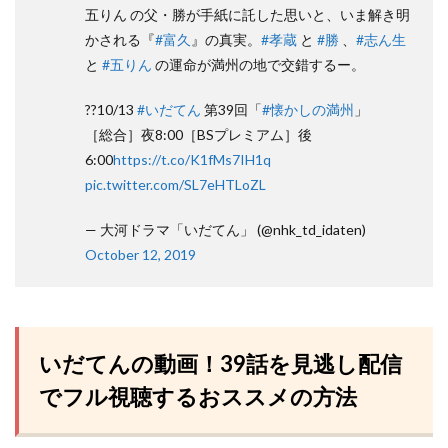
五りん の父・勝が手紙に託した思いと、いま解き明
かされる『
#富久
』の真実。
#孝蔵
と
#勝
、
#志ん生
と
#五りん
の運命が満州の地で交錯するー。
??10/13
#いだてん
第39回「
#懐かしの満州
」
［総合］夜8:00［BSプレミアム］後
6:00
https://t.co/K1fMs7IH1q
pic.twitter.com/SL7eHTLoZL
— 大河ドラマ「いだてん」 (@nhk_td_idaten)
October 12, 2019
いだてんの動画！39話を見逃し配信
でフル視聴するおススメの方法